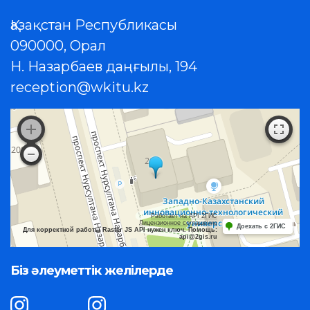
Қазақстан Республикасы
090000, Орал
Н. Назарбаев даңғылы, 194
reception@wkitu.kz
Работает на API 2ГИС
Лицензионное соглашение
Доехать с 2ГИС
Для корректной работы Raster JS API нужен ключ. Помощь:
api@2gis.ru
Біз әлеуметтік желілерде