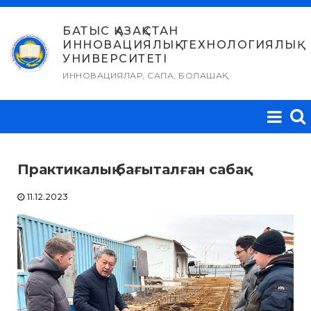
Skip
to
БАТЫС ҚАЗАҚСТАН
ИННОВАЦИЯЛЫҚ-ТЕХНОЛОГИЯЛЫҚ
content
УНИВЕРСИТЕТІ
ИННОВАЦИЯЛАР, САПА, БОЛАШАҚ
Практикалық бағыталған сабақ
11.12.2023