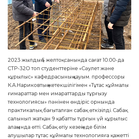
2023 жылдың 5 желтоқсанында сағат 10.00-да
СТР-32О топ студенттеріне «Сәулет және
құрылыс» кафедрасының қауым. профессоры
К.А.Нариковтың жетекшілігімен «Тұтас құймалы
ғимараттар мен имараттарды тұрғызу
технологиясы» пәнінен өндіріс орнында
практикалық бағыталған сабақ өткізілді. Сабақ
салынып жатқан 9 қабатты тұрғын үй құрылыс
алаңында өтті. Сабақ өтіу кезеңінде білім
алушылар тұтас құймалы технологияға қажетті