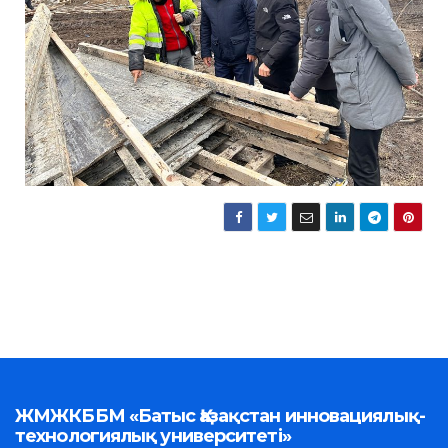
ЖМЖКББМ «Батыс Қазақстан инновациялық-
технологиялық университеті»