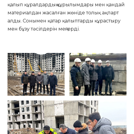
қалып құралдардың құрылымдары мен қандай
материалдан жасалған жөніде толық ақпарт
алды. Сонымен қатар қалыптарды құрастыру
мен бұзу тәсілдерін меңгерді.