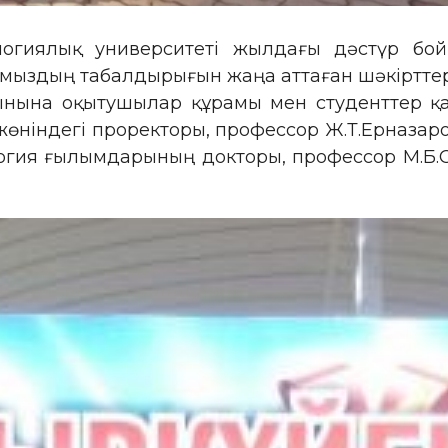
логиялық университеті жылдағы дәстүр бой
нымыздың табалдырығын жаңа аттаған шәкірттер
ынына оқытушылар құрамы мен студенттер қа
 жөніндегі проректоры, профессор Ж.Т.Ерназар
лология ғылымдарының докторы, профессор М.