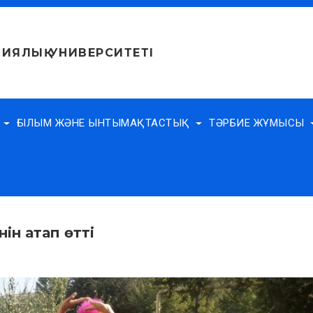
ИЯЛЫҚ УНИВЕРСИТЕТІ
Е
ҒЫЛЫМ ЖӘНЕ ЫНТЫМАҚТАСТЫҚ
ТӘРБИЕ ЖҰМЫСЫ
ін атап өтті