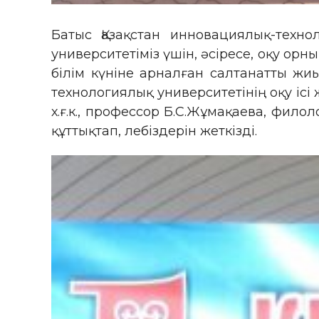
Батыс Қазақстан инновациялық-техно
университетіміз үшін, әсіресе, оқу ор
білім күніне арналған салтанатты жи
технологиялық университетінің оқу ісі
х.ғ.к., профессор Б.С.Жұмақаева, фи
құттықтап, лебіздерін жеткізді.