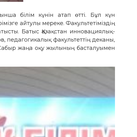
ынша білім күнін атап өтті. Бұл күн
імізге айтулы мереке. Факультетіміздің
тысты. Батыс Қазақстан инновациялық-
ов, педагогикалық факультеттің деканы,
Б.Сабыр жаңа оқу жылының басталуымен