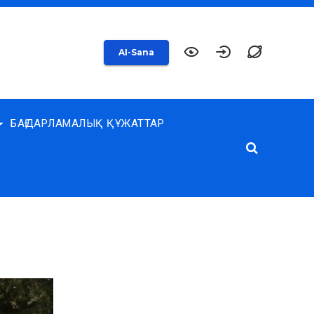
AI-Sana
БАҒДАРЛАМАЛЫҚ ҚҰЖАТТАР