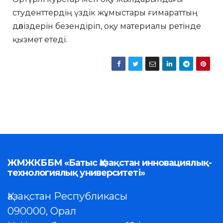
студенттердің үздік жұмыстары ғимараттың
дәліздерін безендіріп, оқу материалы ретінде
қызмет етеді.
ЖМЖКББМ «Батыс Қазақстан инновациялық-
технологиялық университеті»
Қазақстан Республикасы
090000, Орал