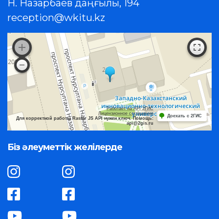
Н. Назарбаев даңғылы, 194
reception@wkitu.kz
Работает на API 2ГИС
Лицензионное соглашение
Доехать с 2ГИС
Для корректной работы Raster JS API нужен ключ. Помощь:
api@2gis.ru
Біз әлеуметтік желілерде