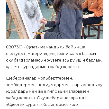
6В07301 «Сәулет» мамандығы бойынша
оқытудың материалдық-техникалық базасы
оқу бағдарламасын жүзеге асыру үшін барлық
қажетті құралдармен жабдықталған.
Шеберханалар мольберттермен,
зембілдермен, подиумдармен, жарықтандыру
құралдарымен және гипс құймаларымен
жабдықталған. Оқу шеберханаларында
«Сәулеттік сурет», «Кескіндеме» және