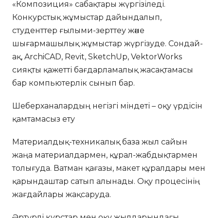
«Композиция» сабақтары жүргізіледі.
Конкурстық жұмыстар дайындалып,
студенттер ғылыми-зерттеу және
шығармашылық жұмыстар жүргізуде. Сондай-
ақ, ArchiCAD, Revit, SketchUp, VektorWorks
сияқты қажетті бағдарламалық жасақтамасы
бар компьютерлік сынып бар.
Шеберханалардың негізгі міндеті – оқу үрдісін
қамтамасыз ету
Материалдық-техникалық база жыл сайын
жаңа материалдармен, құрал-жабдықтармен
толығуда. Ватман қағазы, макет құралдары мен
қарындаштар сатып алынады. Оқу процесінің
жағдайлары жақсаруда.
Әртүрлі курстар мен оқу жылдарындағы