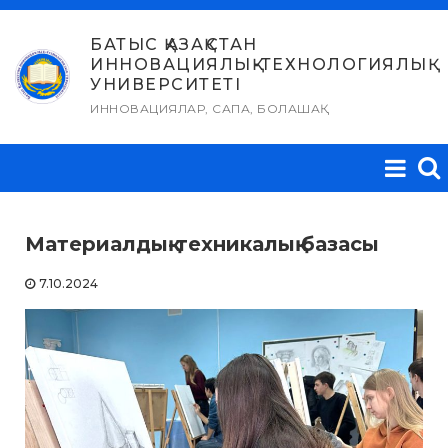
Skip
to
БАТЫС ҚАЗАҚСТАН
ИННОВАЦИЯЛЫҚ-ТЕХНОЛОГИЯЛЫҚ
content
УНИВЕРСИТЕТІ
ИННОВАЦИЯЛАР, САПА, БОЛАШАҚ
Материалдық-техникалық базасы
7.10.2024