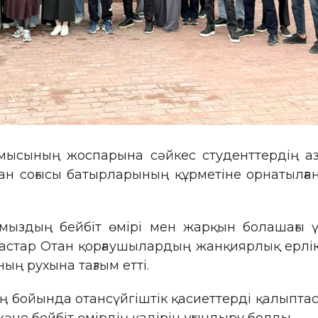
мысының жоспарына сәйкес студенттердің аза
 соғысы батырларының құрметіне орнатылған 
мыздың бейбіт өмірі мен жарқын болашағы ү
астар Отан қорғаушылардың жанқиярлық ерлікт
ың рухына тағзым етті.
 бойында отансүйгіштік қасиеттерді қалыптасты