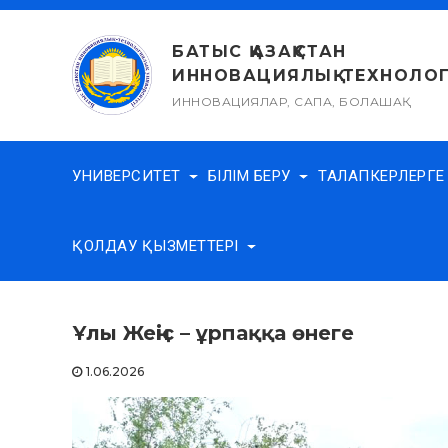
Skip
to
БАТЫС ҚАЗАҚСТАН
content
ИННОВАЦИЯЛЫҚ-ТЕХНОЛОГ
ИННОВАЦИЯЛАР, САПА, БОЛАШАҚ
УНИВЕРСИТЕТ
БІЛІМ БЕРУ
ТАЛАПКЕРЛЕРГ
ҚОЛДАУ ҚЫЗМЕТТЕРІ
Ұлы Жеңіс – ұрпаққа өнеге
1.06.2026