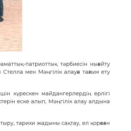
маттық-патриоттық тәрбиесін нығайту
Стелла мен Мәңгілік алауға тағзым ету
шін күрескен майдангерлердің ерлігі
ерін еске алып, Мәңгілік алау алдына
ру, тарихи жадыны сақтау, ел қорғаған