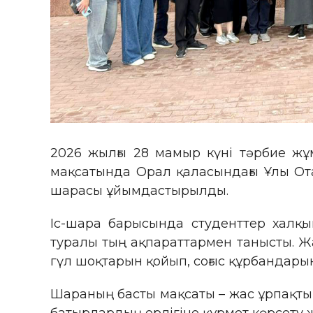
2026 жылғы 28 мамыр күні тәрбие жұ
мақсатында Орал қаласындағы Ұлы Отан
шарасы ұйымдастырылды.
Іс-шара барысында студенттер халқы
туралы тың ақпараттармен танысты. Ж
гүл шоқтарын қойып, соғыс құрбандарын
Шараның басты мақсаты – жас ұрпақтың