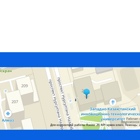
Работает 
Лицензионное
Для корректной работы Raster JS API нужен ключ. Помощь: 