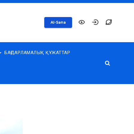
AI-Sana
БАҒДАРЛАМАЛЫҚ ҚҰЖАТТАР