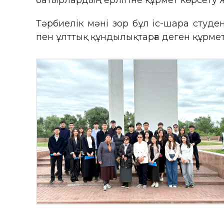
батырлардың ерлігіне құрмет көрсету ж
Тәрбиелік мәні зор бұл іс-шара студе
пен ұлттық құндылықтарға деген құрмет с