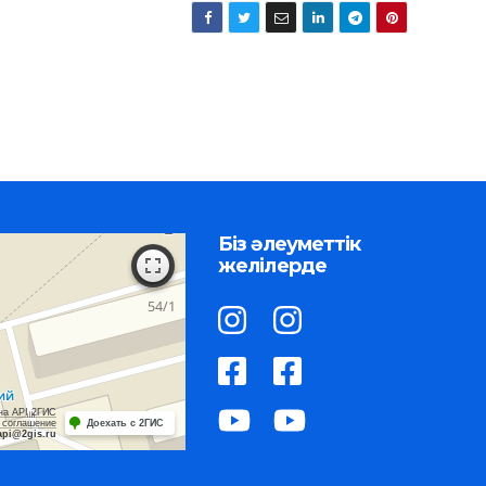
Біз әлеуметтік
желілерде
на API 2ГИС
 соглашение
Доехать с 2ГИС
api@2gis.ru