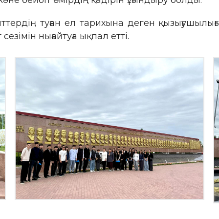
әне бейбіт өмірдің қадірін ұғындыру болды.
нттердің туған ел тарихына деген қызығушылы
езімін нығайтуға ықпал етті.