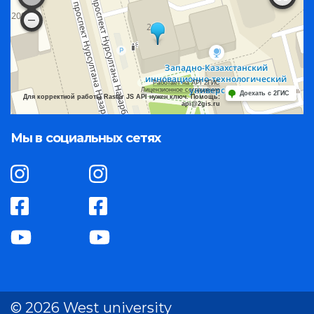
Работает на API 2ГИС
Лицензионное соглашение
Доехать с 2ГИС
Для корректной работы Raster JS API нужен ключ. Помощь:
api@2gis.ru
Мы в социальных сетях
© 2026 West university