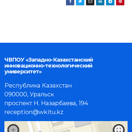
ЧВПОУ «Западно-Казахстанский
инновационно-технологический
университет»
Республика Казахстан
090000, Уральск
проспект Н. Назарбаева, 194
reception@wkitu.kz