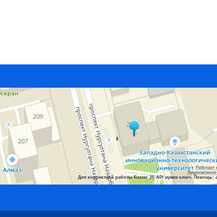
Работает 
Лицензионное
Для корректной работы Raster JS API нужен ключ. Помощь: 