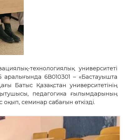
вациялық-технологиялық университеті
5 аралығында 6В010301 – «Бастауышта
дағы Батыс Қазақстан университетінің
оқытушысы, педагогика ғылымдарының
оқып, семинар сабағын өткізді.