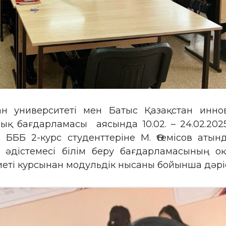
ан университеті мен Батыс Қазақстан инно
ық бағдарламасы аясында 10.02. – 24.02.202
 БББ 2-курс студенттеріне М. Өтемісов атын
 әдістемесі білім беру бағдарламасының 
еті курсынан модульдік нысаны бойынша дәріс 