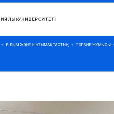
ИЯЛЫҚ УНИВЕРСИТЕТІ
Е
ҒЫЛЫМ ЖӘНЕ ЫНТЫМАҚТАСТЫҚ
ТӘРБИЕ ЖҰМЫСЫ