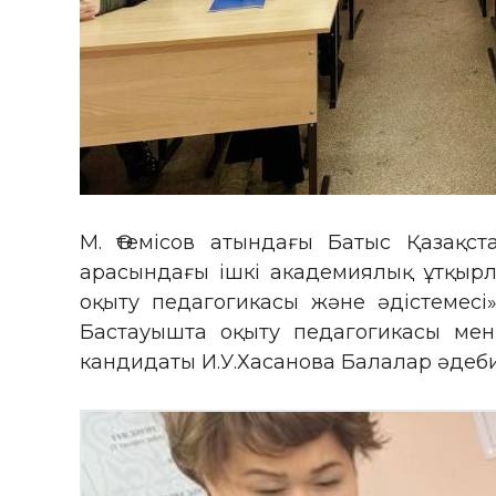
М. Өтемісов атындағы Батыс Қазақст
арасындағы ішкі академиялық ұтқырл
оқыту педагогикасы және әдістемесі»
Бастауышта оқыту педагогикасы мен
кандидаты И.У.Хасанова Балалар әдеби