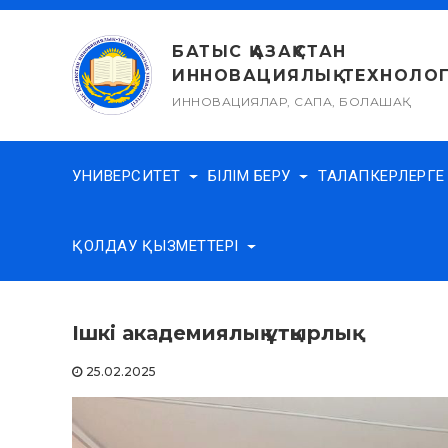
Skip
to
БАТЫС ҚАЗАҚСТАН
content
ИННОВАЦИЯЛЫҚ-ТЕХНОЛОГ
ИННОВАЦИЯЛАР, САПА, БОЛАШАҚ
УНИВЕРСИТЕТ
БІЛІМ БЕРУ
ТАЛАПКЕРЛЕРГ
ҚОЛДАУ ҚЫЗМЕТТЕРІ
Ішкі академиялық ұтқырлық
25.02.2025