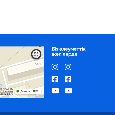
Біз әлеуметтік
желілерде
на API 2ГИС
 соглашение
Доехать с 2ГИС
api@2gis.ru