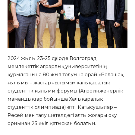
2024 жылы 23-25 сәуірде Волгоград
мемлекеттік аграрлық университетінің
құрылғанына 80 жыл толуына орай «Болашақ
ғылымы – жастар ғылымы» халықаралық
студенттік ғылыми форумы (Агроинженерлік
мамандықтар бойынша Халықаралық
студенттік олимпиада) өтті. Қатысушылар –
Ресей мен таяу шетелдегі алты жоғары оқу
орнынан 25 өкіл қатысқан болатын.