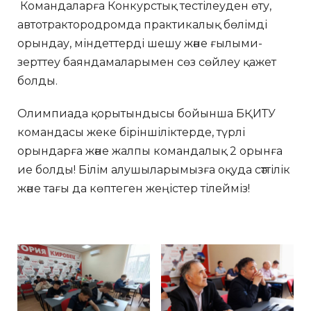
Командаларға Конкурстық тестілеуден өту,
автотрактородромда практикалық бөлімді
орындау, міндеттерді шешу және ғылыми-
зерттеу баяндамаларымен сөз сөйлеу қажет
болды.
Олимпиада қорытындысы бойынша БҚИТУ
командасы жеке біріншіліктерде, түрлі
орындарға және жалпы командалық 2 орынға
ие болды! Білім алушыларымызға оқуда сәттілік
және тағы да көптеген жеңістер тілейміз!