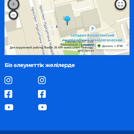
Работает на API 2ГИС
Лицензионное соглашение
Доехать с 2ГИС
Для корректной работы Raster JS API нужен ключ. Помощь:
api@2gis.ru
Біз әлеуметтік желілерде