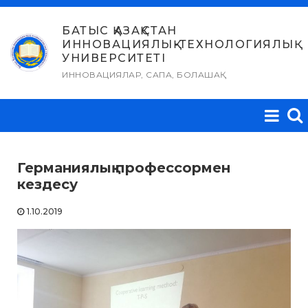
Skip
to
БАТЫС ҚАЗАҚСТАН
ИННОВАЦИЯЛЫҚ-ТЕХНОЛОГИЯЛЫҚ
content
УНИВЕРСИТЕТІ
ИННОВАЦИЯЛАР, САПА, БОЛАШАҚ
Германиялық профессормен
кездесу
1.10.2019