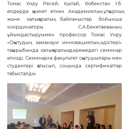
Томас Унру Ресей, Қытай, Өзбекстан т.б.
елдерде қызмет еткен. Академиялық ұтқырлық
және халықаралық байланыстар бойынша
координаторы С.А.Бекетаеваның
ұйымдастыруымен профессор Томас Унру
«Оқытудың заманауи инновациялық әдістері»
тақырыбында халықаралық дәрежедегі семинар
өткізді. Семинарға факультет оқытушылары мен
студентері қатысып, соңында сертификаттар
табысталды.