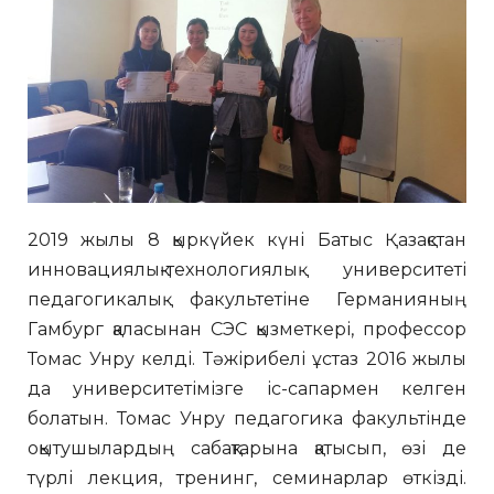
2019 жылы 8 қыркүйек күні Батыс Қазақстан
инновациялық-технологиялық университеті
педагогикалық факультетіне Германияның
Гамбург қаласынан СЭС қызметкері, профессор
Томас Унру келді. Тәжірибелі ұстаз 2016 жылы
да университетімізге іс-сапармен келген
болатын. Томас Унру педагогика факультінде
оқытушылардың сабақтарына қатысып, өзі де
түрлі лекция, тренинг, семинарлар өткізді.