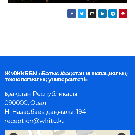
ЖМЖКББМ «Батыс Қазақстан инновациялық-
технологиялық университеті»
Қазақстан Республикасы
090000, Орал
Н. Назарбаев даңғылы, 194
reception@wkitu.kz