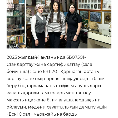
2025 жылдың 14 ақпанында 6В07501-
Стандарттау және сертификаттау (сала
бойынша) және 6В11201-Қоршаған ортаны
қорғау және өмір тіршілігінің қауіпсіздігі білім
беру бағдарламаларының білім алушылары
қаланың тарихи тамырларымен танысу
мақсатында және білім алушылардың сыни
ойлауын, мәдени сауаттылығын дамыту үшін
«Ескі Орал» мұражайына барды.