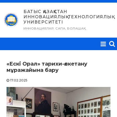
Skip
to
БАТЫС ҚАЗАҚСТАН
ИННОВАЦИЯЛЫҚ-ТЕХНОЛОГИЯЛЫҚ
content
УНИВЕРСИТЕТІ
ИННОВАЦИЯЛАР, САПА, БОЛАШАҚ
«Ескі Орал» тарихи-өлкетану
мұражайына бару
17.02.2025