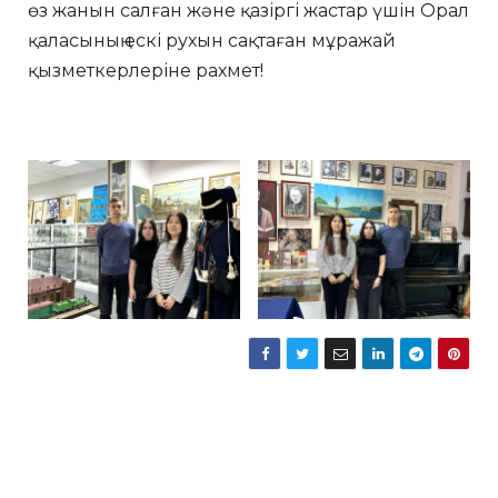
өз жанын салған және қазіргі жастар үшін Орал
қаласының ескі рухын сақтаған мұражай
қызметкерлеріне рахмет!