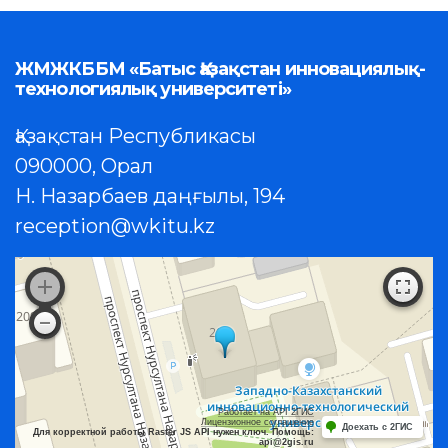
ЖМЖКББМ «Батыс Қазақстан инновациялық-
технологиялық университеті»
Қазақстан Республикасы
090000, Орал
Н. Назарбаев даңғылы, 194
reception@wkitu.kz
Работает на API 2ГИС
Лицензионное соглашение
Доехать с 2ГИС
Для корректной работы Raster JS API нужен ключ. Помощь:
api@2gis.ru