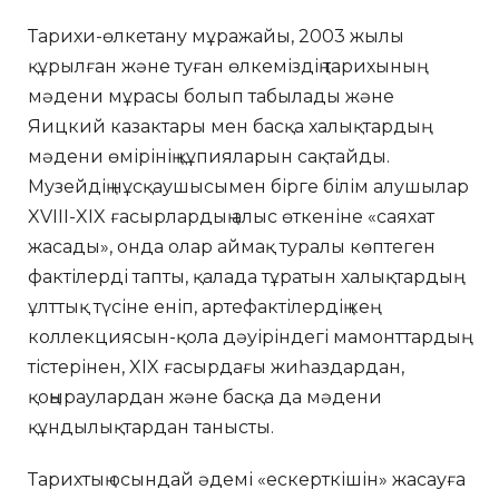
Тарихи-өлкетану мұражайы, 2003 жылы
құрылған және туған өлкеміздің тарихының
мәдени мұрасы болып табылады және
Яицкий казактары мен басқа халықтардың
мәдени өмірінің құпияларын сақтайды.
Музейдің нұсқаушысымен бірге білім алушылар
XVIII-XIX ғасырлардың алыс өткеніне «саяхат
жасады», онда олар аймақ туралы көптеген
фактілерді тапты, қалада тұратын халықтардың
ұлттық түсіне еніп, артефактілердің кең
коллекциясын-қола дәуіріндегі мамонттардың
тістерінен, XIX ғасырдағы жиһаздардан,
қоңыраулардан және басқа да мәдени
құндылықтардан танысты.
Тарихтың осындай әдемі «ескерткішін» жасауға