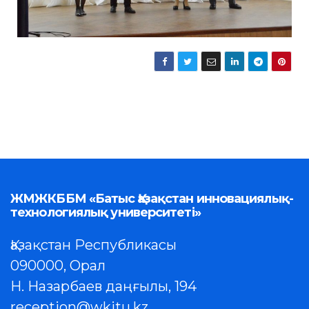
ЖМЖКББМ «Батыс Қазақстан инновациялық-
технологиялық университеті»
Қазақстан Республикасы
090000, Орал
Н. Назарбаев даңғылы, 194
reception@wkitu.kz