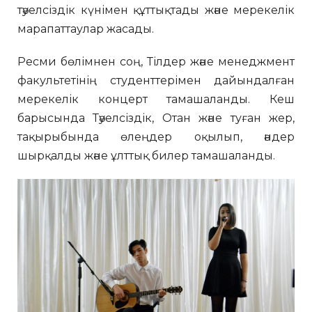
тәуелсіздік күнімен құттықтады және мерекелік
марапаттаулар жасады.
Ресми бөлімнен соң, Тілдер және менеджмент
факультетінің студенттерімен дайындалған
мерекелік концерт тамашаланды. Кеш
барысында Тәуелсіздік, Отан және туған жер,
тақырыбында өлеңдер оқылып, әндер
шырқалды және ұлттық билер тамашаланды.