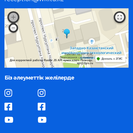
Работает на API 2ГИС
Лицензионное соглашение
Доехать с 2ГИС
Для корректной работы Raster JS API нужен ключ. Помощь:
api@2gis.ru
Біз әлеуметтік желілерде