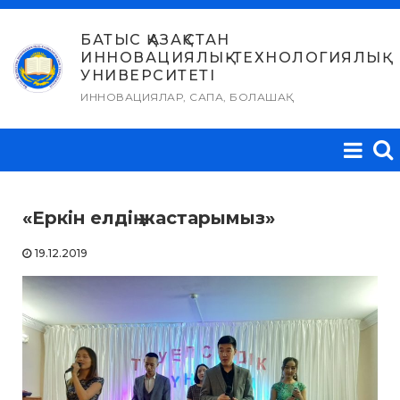
Skip
to
БАТЫС ҚАЗАҚСТАН
ИННОВАЦИЯЛЫҚ-ТЕХНОЛОГИЯЛЫҚ
content
УНИВЕРСИТЕТІ
ИННОВАЦИЯЛАР, САПА, БОЛАШАҚ
«Еркін елдің жастарымыз»
19.12.2019