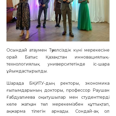
Осындай атаумен Тәуелсіздік күні мерекесіне
орай Батыс Қазақстан инновациялық-
технологиялық университетінде іс-шара
ұйымдастырылды.
Шарада БҚИТУ-дың ректоры, экономика
ғылымдарының докторы, профессор Раушан
Ғабдуалиева оқытушылар мен студенттерді
келе жатқан төл мерекемізбен құттықтап,
ақжарма тілегін арнады. Сондай-ақ ол