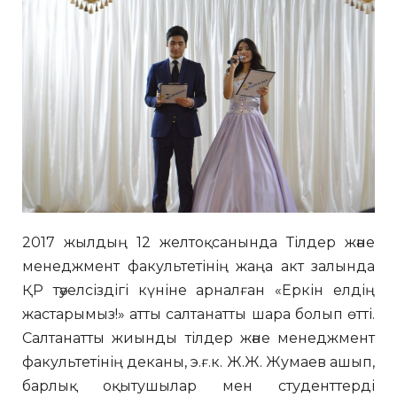
2017 жылдың 12 желтоқсанында Тілдер және
менеджмент факультетінің жаңа акт залында
ҚР тәуелсіздігі күніне арналған «Еркін елдің
жастарымыз!» атты салтанатты шара болып өтті.
Салтанатты жиынды тілдер және менеджмент
факультетінің деканы, э.ғ.к. Ж.Ж. Жумаев ашып,
барлық оқытушылар мен студенттерді