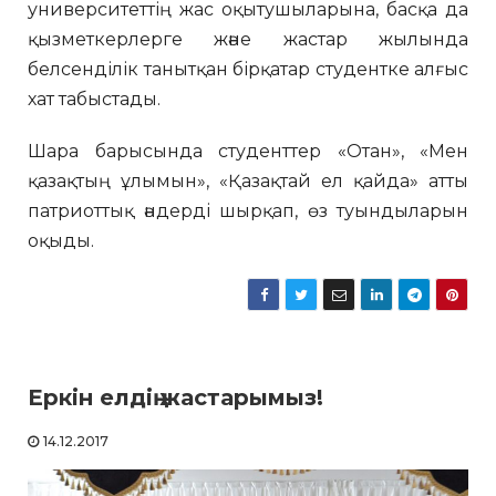
университеттің жас оқытушыларына, басқа да
қызметкерлерге және жастар жылында
белсенділік танытқан бірқатар студентке алғыс
хат табыстады.
Шара барысында студенттер «Отан», «Мен
қазақтың ұлымын», «Қазақтай ел қайда» атты
патриоттық әндерді шырқап, өз туындыларын
оқыды.
Еркін елдің жастарымыз!
14.12.2017