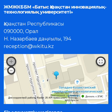
ЖМЖКББМ «Батыс Қазақстан инновациялық-
технологиялық университеті»
Қазақстан Республикасы
090000, Орал
Н. Назарбаев даңғылы, 194
reception@wkitu.kz
Работает на API 2ГИС
Лицензионное соглашение
Доехать с 2ГИС
Для корректной работы Raster JS API нужен ключ. Помощь:
api@2gis.ru