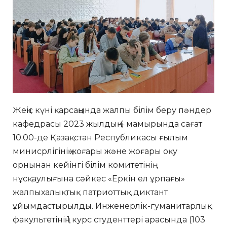
Жеңіс күні қарсаңында жалпы білім беру пәндер
кафедрасы 2023 жылдың 4 мамырында сағат
10.00-де Қазақстан Республикасы ғылым
минисрлігінің жоғары және жоғары оқу
орнынан кейінгі білім комитетінің
нұсқаулығына сәйкес «Еркін ел ұрпағы»
жалпыхалықтық патриоттық диктант
ұйымдастырылды. Инженерлік-гуманитарлық
факультетінің 1 курс студенттері арасында (103