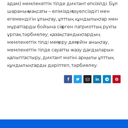
адам) мемлекеттік тілде диктант өткізілді. Бұл
шараның мақсаты – еліміздің тәуелсіздігі мен
егемендігін ұлықтау, ұлттық құндылықтар мен
мұраттарды бойына сіңірген патриоттық рухты
ұрпақ тәрбиелеу; қазақстандықтардың
мемлекеттік тілді меңгеру деңгейін анықтау,
мемлекеттік тілде сауатты жазу дағдыларын
қалыптастыру, диктант мәтіні арқылы ұлттық
құндылықтарды дәріптеп, тәрбиелеу.