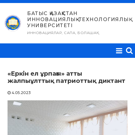
Skip
to
БАТЫС ҚАЗАҚСТАН
ИННОВАЦИЯЛЫҚ-ТЕХНОЛОГИЯЛЫҚ
content
УНИВЕРСИТЕТІ
ИННОВАЦИЯЛАР, САПА, БОЛАШАҚ
«Еркін ел ұрпағы» атты
жалпыұлттық патриоттық диктант
4.05.2023