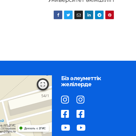
Біз әлеуметтік
желілерде
на API 2ГИС
 соглашение
Доехать с 2ГИС
api@2gis.ru