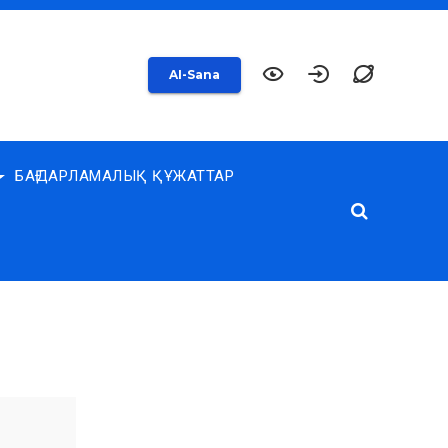
AI-Sana
БАҒДАРЛАМАЛЫҚ ҚҰЖАТТАР