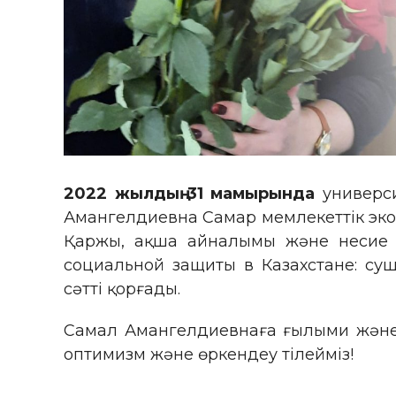
20
22
жылдың
31 мамырында
универси
Амангелдиевна Самар мемлекеттік эконо
Қаржы, ақша айналымы және несие
социальной защиты в Казахстане: су
сәтті қорғады.
Самал Амангелдиевнаға ғылыми және к
оптимизм және өркендеу тілейміз!