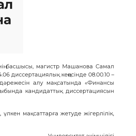
нің басшысы, магистр Машанова Самал
06 диссертациялық кеңесінде 08.00.10 –
әрежесін алу мақсатында «Финансы
ырыбында кандидаттық диссертациясын
үлкен мақсаттарға жетуде жігерлілік,
Университет әкімшілігі