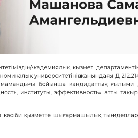
тетіміздің Академиялық қызмет департаменті
микалық университетінің жанындағы Д 212.214.
 мамандығы бойынша кандидаттық ғылыми д
щность, институты, эффективность» атты тақ
әсіби қызметте шығармашылық тың идеялар, 