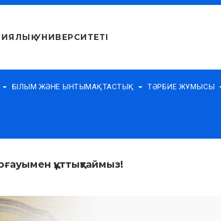
ИЯЛЫҚ УНИВЕРСИТЕТІ
Е
ҒЫЛЫМ ЖӘНЕ ЫНТЫМАҚТАСТЫҚ
ТӘРБИЕ ЖҰМЫСЫ
рғауымен құттықтаймыз!