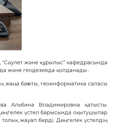
, “Сәулет және құрылыс” кафедрасында
да және геодезияда қолданады .
ң жаңа бағыты, геоинформатика саласы
ова Альбина Владимировна қатысты.
 Дөңгелек үстел барысында оқытушылар
 толық жауап берді. Дөңгелек үстелдің