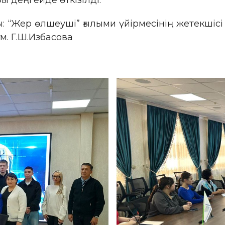
ы деңгейде өткізілді.
 “Жер өлшеуші” ғылыми үйірмесінің жетекшіс
ғ. м. Г.Ш.Избасова