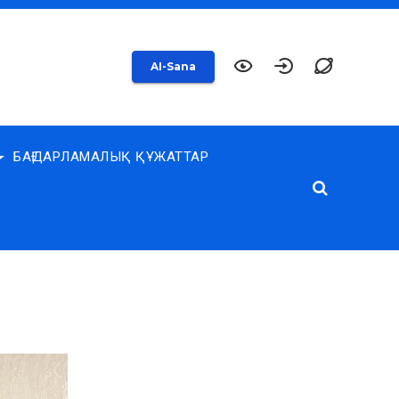
AI-Sana
БАҒДАРЛАМАЛЫҚ ҚҰЖАТТАР