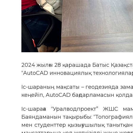
2024 жылғы 28 қарашада Батыс Қазақс
“AutoCAD инновациялық технологиялар
Іс-шараның мақсаты – геодезияда зам
кеңейіп, AutoCAD бағдарламасын қолд
Іс-шараға “Уралводпроект” ЖШС ма
Баяндаманын тақырыбы: “Топографиялы
мен студенттер қызығушылық танытқан 