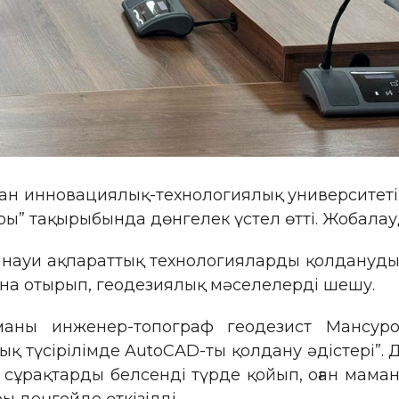
тан инновациялық-технологиялық университеті
ы” тақырыбында дөнгелек үстел өтті. Жобалау
анауи ақпараттық технологияларды қолдануды
ана отырып, геодезиялық мәселелерді шешу.
маны инженер-топограф геодезист Мансур
қ түсірілімде AutoCAD-ты қолдану әдістері”.
сұрақтарды белсенді түрде қойып, оған маман