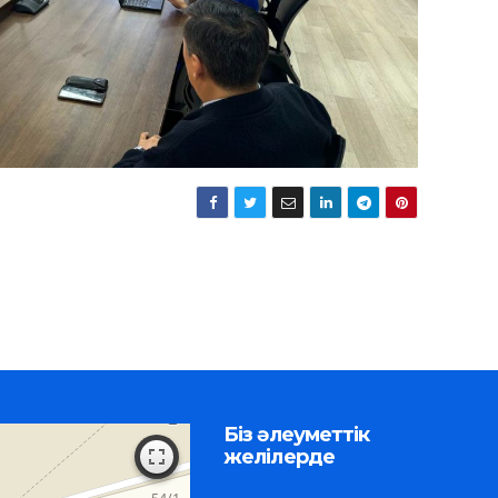
Біз әлеуметтік
желілерде