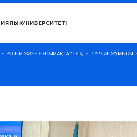
ИЯЛЫҚ УНИВЕРСИТЕТІ
Е
ҒЫЛЫМ ЖӘНЕ ЫНТЫМАҚТАСТЫҚ
ТӘРБИЕ ЖҰМЫСЫ