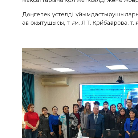
мақсаттарына қол жеткізілді және жоғар
Дөңгелек үстелді ұйымдастырушылары:
аға оқытушысы, т. ғ. м. Л.Т. Қойбағарова, т. 