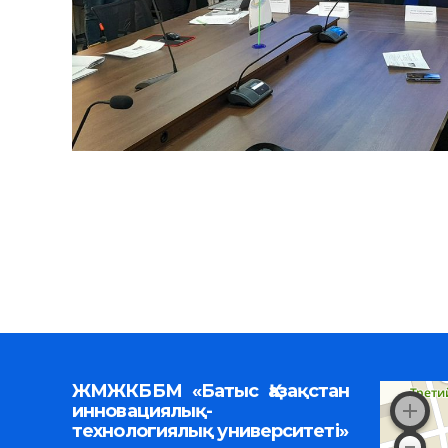
ЖМЖКББМ «Батыс Қазақстан
инновациялық-
технологиялық университеті»