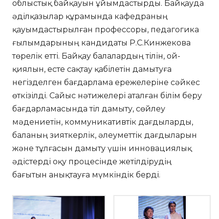
облыстық байқауын ұйымдастырды. Байқауда
әділқазылар құрамында кафедраның
қауымдастырылған профессоры, педагогика
ғылымдарының кандидаты Р.С.Кинжекова
төрелік етті. Байқау балалардың тілін, ой-
қиялын, есте сақтау қабілетін дамытуға
негізделген бағдарлама ережелеріне сәйкес
өткізілді. Сайыс нәтижелері аталған білім беру
бағдарламасында тіл дамыту, сөйлеу
мәдениетін, коммуникативтік дағдыларды,
баланың зияткерлік, әлеуметтік дағдыларын
және тұлғасын дамыту үшін инновациялық
әдістерді оқу процесінде жетілдірудің
бағытын анықтауға мүмкіндік берді.