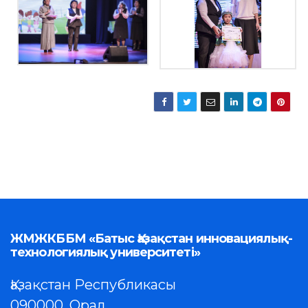
ЖМЖКББМ «Батыс Қазақстан инновациялық-
технологиялық университеті»
Қазақстан Республикасы
090000, Орал