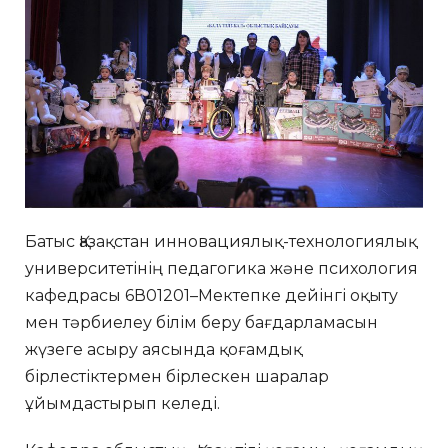
Батыс Қазақстан инновациялық-технологиялық
университетінің педагогика және психология
кафедрасы 6В01201–Мектепке дейінгі оқыту
мен тәрбиелеу білім беру бағдарламасын
жүзеге асыру аясында қоғамдық
бірлестіктермен бірлескен шаралар
ұйымдастырып келеді.