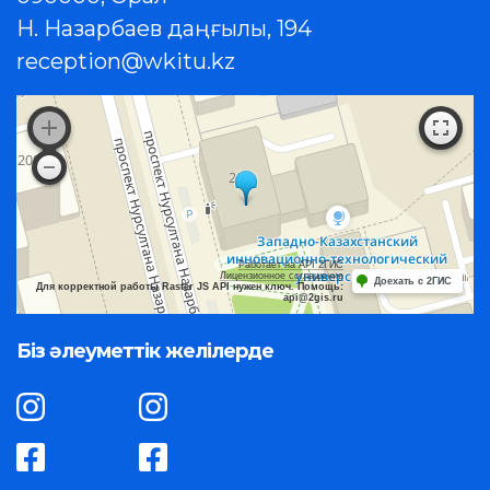
Н. Назарбаев даңғылы, 194
reception@wkitu.kz
Работает на API 2ГИС
Лицензионное соглашение
Доехать с 2ГИС
Для корректной работы Raster JS API нужен ключ. Помощь:
api@2gis.ru
Біз әлеуметтік желілерде