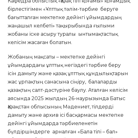
Кафедра облыстық «Қазақ тілі қоғамы» қоғамдық
бірлестігімен «Ұлттық тәлім-тәрбие беруге
бағытталған мектепке дейінгі ұйымдардың
жаңашыл келбеті» тақырыбында ғылыми
жобаны іске асыру туралы ынтымақтастық
келісім жасаған болатын.
Жобаның мақсаты – мектепке дейінгі
ұйымдардағы ұлттық негіздегі тәрбие беру
ісін дамыту және қазақ ұлттық құндылықтарын
жас ұрпақтың санасына сіңіру, балаларды
қазақтың салт-дәстүріне баулу. Аталған келісім
аясында 2025 жылдың 26-наурызында Батыс
Қазақстан облысының Мәдениет, тілдерді
дамыту және архив ісі басқармасы мектепке
дейінгі ұйымдарда тәрбиеленетін
бүлдіршіндерге арналған «Бала тілі – бал»