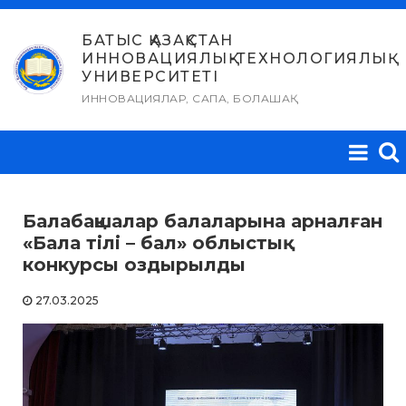
Skip
to
БАТЫС ҚАЗАҚСТАН
ИННОВАЦИЯЛЫҚ-ТЕХНОЛОГИЯЛЫҚ
content
УНИВЕРСИТЕТІ
ИННОВАЦИЯЛАР, САПА, БОЛАШАҚ
Балабақшалар балаларына арналған
«Бала тілі – бал» облыстық
конкурсы оздырылды
27.03.2025