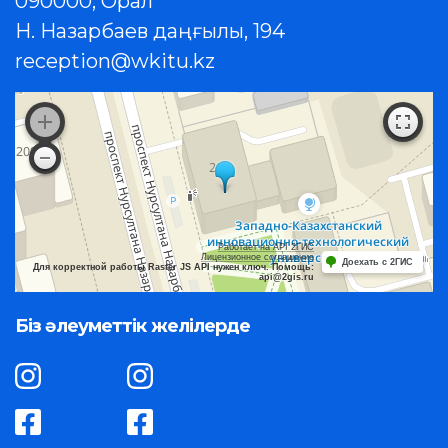
090000, Орал
Н. Назарбаев даңғылы, 194
reception@wkitu.kz
Работает на API 2ГИС
Лицензионное соглашение
Доехать с 2ГИС
Для корректной работы Raster JS API нужен ключ. Помощь:
api@2gis.ru
Біз әлеуметтік желілерде