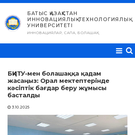
Skip
to
БАТЫС ҚАЗАҚСТАН
ИННОВАЦИЯЛЫҚ-ТЕХНОЛОГИЯЛЫҚ
content
УНИВЕРСИТЕТІ
ИННОВАЦИЯЛАР, САПА, БОЛАШАҚ
БҚИТУ-мен болашаққа қадам
жасаңыз: Орал мектептерінде
кәсіптік бағдар беру жұмысы
басталды
3.10.2025