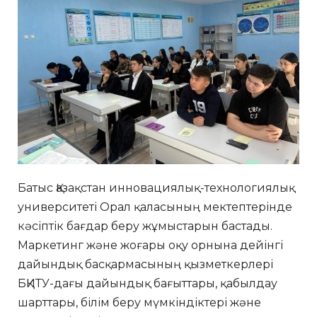
Батыс Қазақстан инновациялық-технологиялық
университеті Орал қаласының мектептерінде
кәсіптік бағдар беру жұмыстарын бастады.
Маркетинг және жоғары оқу орнына дейінгі
дайындық басқармасының қызметкерлері
БҚИТУ-дағы дайындық бағыттары, қабылдау
шарттары, білім беру мүмкіндіктері және