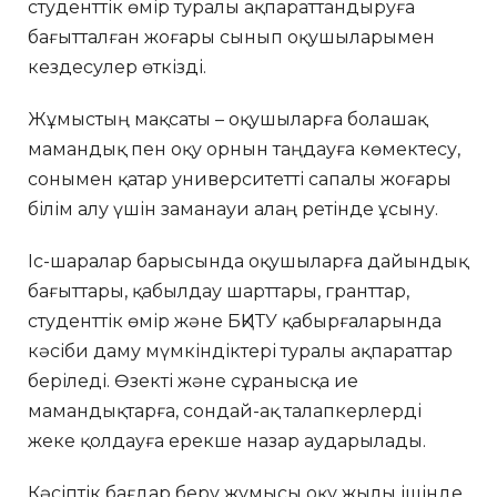
студенттік өмір туралы ақпараттандыруға
бағытталған жоғары сынып оқушыларымен
кездесулер өткізді.
Жұмыстың мақсаты – оқушыларға болашақ
мамандық пен оқу орнын таңдауға көмектесу,
сонымен қатар университетті сапалы жоғары
білім алу үшін заманауи алаң ретінде ұсыну.
Іс-шаралар барысында оқушыларға дайындық
бағыттары, қабылдау шарттары, гранттар,
студенттік өмір және БҚИТУ қабырғаларында
кәсіби даму мүмкіндіктері туралы ақпараттар
беріледі. Өзекті және сұранысқа ие
мамандықтарға, сондай-ақ талапкерлерді
жеке қолдауға ерекше назар аударылады.
Кәсіптік бағдар беру жұмысы оқу жылы ішінде