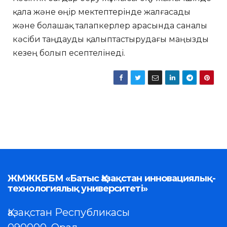
қала және өңір мектептерінде жалғасады
және болашақ талапкерлер арасында саналы
кәсіби таңдауды қалыптастырудағы маңызды
кезең болып есептелінеді.
ЖМЖКББМ «Батыс Қазақстан инновациялық-
технологиялық университеті»
Қазақстан Республикасы