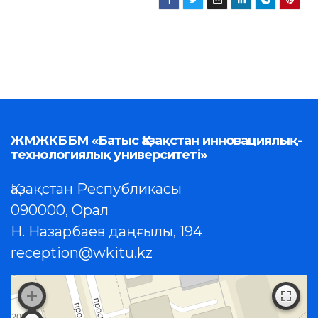
ЖМЖКББМ «Батыс Қазақстан инновациялық-
технологиялық университеті»
Қазақстан Республикасы
090000, Орал
Н. Назарбаев даңғылы, 194
reception@wkitu.kz