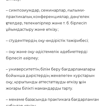
– симпозиумдар, семинарлар, ғылыми-
практикалық конференциялар, дөңгелек
үстелдер, телекөпірлер және т. б. бірлесіп
ұйымдастыру және өткізу.;
– студенттердің оқу-өндірістік тәжірибесі;
– оқу және оқу-әдістемелік әдебиеттерді
бірлесіп әзірлеу;
– университеттің білім беру бағдарламалары
бойынша дәрістердің жекелеген курстарын
оқу, қорытынды аттестаттауды өткізу үшін
жоғары білікті мамандарды тарту.
– мекеме базасында практикаға бағдарланған
сабақтар өткізу;