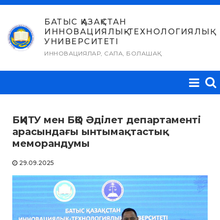
Skip
to
БАТЫС ҚАЗАҚСТАН
ИННОВАЦИЯЛЫҚ-ТЕХНОЛОГИЯЛЫҚ
content
УНИВЕРСИТЕТІ
ИННОВАЦИЯЛАР, САПА, БОЛАШАҚ
БҚИТУ мен БҚО Әділет департаменті
арасындағы ынтымақтастық
меморандумы
29.09.2025