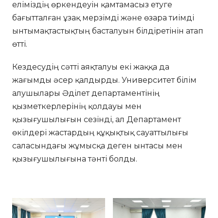
еліміздің өркендеуін қамтамасыз етуге
бағытталған ұзақ мерзімді және өзара тиімді
ынтымақтастықтың басталуын білдіретінін атап
өтті.
Кездесудің сәтті аяқталуы екі жаққа да
жағымды әсер қалдырды. Университет білім
алушылары Әділет департаментінің
қызметкерлерінің қолдауы мен
қызығушылығын сезінді, ал Департамент
өкілдері жастардың құқықтық сауаттылығы
саласындағы жұмысқа деген ынтасы мен
қызығушылығына тәнті болды.