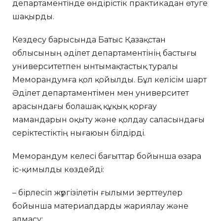
департаментінде өндірістік практикадан өтуге
шақырды.
Кездесу барысында Батыс Қазақстан
облысының әділет департаментінің бастығы
университетпен ынтымақтастық туралы
Меморандумға қол қойылды. Бұл келісім шарт
Әділет департаментімен мен университет
арасындағы болашақ құқық қорғау
мамандарын оқыту және қолдау саласындағы
серіктестіктің нығаюын білдірді.
Меморандум келесі бағыттар бойынша өзара
іс-қимылды көздейді:
– бірлесіп жүргізілетін ғылыми зерттеулер
бойынша материалдарды жариялау және
алмасу;