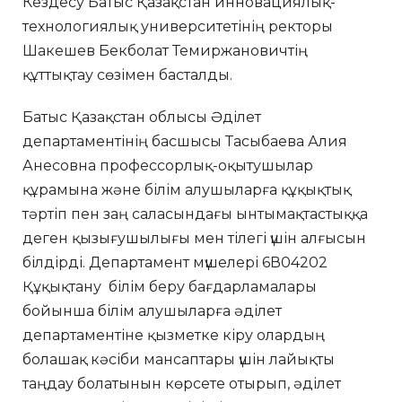
Кездесу Батыс Қазақстан инновациялық-
технологиялық университетінің ректоры
Шакешев Бекболат Темиржановичтің
құттықтау сөзімен басталды.
Батыс Қазақстан облысы Әділет
департаментінің басшысы Тасыбаева Алия
Анесовна профессорлық-оқытушылар
құрамына және білім алушыларға құқықтық
тәртіп пен заң саласындағы ынтымақтастыққа
деген қызығушылығы мен тілегі үшін алғысын
білдірді. Департамент мүшелері 6В04202
Құқықтану білім беру бағдарламалары
бойынша білім алушыларға әділет
департаментіне қызметке кіру олардың
болашақ кәсіби мансаптары үшін лайықты
таңдау болатынын көрсете отырып, әділет