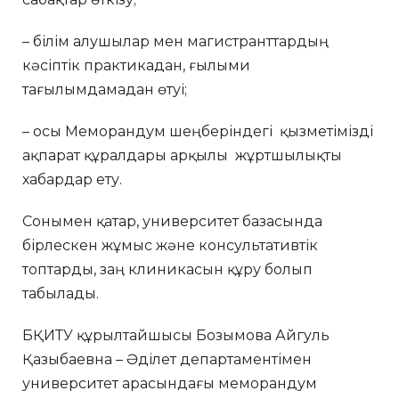
– білім алушылар мен магистранттардың
кәсіптік практикадан, ғылыми
тағылымдамадан өтуі;
– осы Меморандум шеңберіндегі қызметімізді
ақпарат құралдары арқылы жұртшылықты
хабардар ету.
Сонымен қатар, университет базасында
бірлескен жұмыс және консультативтік
топтарды, заң клиникасын құру болып
табылады.
БҚИТУ құрылтайшысы Бозымова Айгуль
Қазыбаевна – Әділет департаментімен
университет арасындағы меморандум