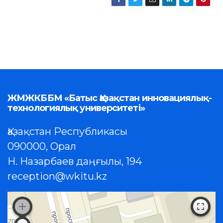
ЖМЖКББМ «Батыс Қазақстан инновациялық-
технологиялық университеті»
Қазақстан Республикасы
090000, Орал
Н. Назарбаев даңғылы, 194
reception@wkitu.kz