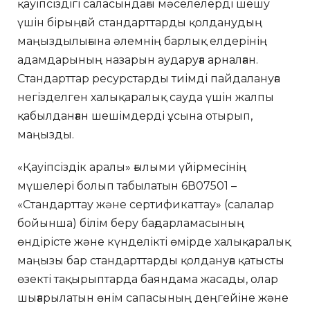
қауіпсіздігі саласындағы мәселелерді шешу
үшін бірыңғай стандарттарды қолданудың
маңыздылығына әлемнің барлық елдерінің
адамдарының назарын аударуға арналған.
Стандарттар ресурстарды тиімді пайдалануға
негізделген халықаралық сауда үшін жалпы
қабылданған шешімдерді ұсына отырып,
маңызды.
«Қауіпсіздік аралы» ғылыми үйірмесінің
мүшелері болып табылатын 6В07501 –
«Стандарттау және сертификаттау» (салалар
бойынша) білім беру бағдарламасының
өндірісте және күнделікті өмірде халықаралық
маңызы бар стандарттарды қолдануға қатысты
өзекті тақырыптарда баяндама жасады, олар
шығарылатын өнім сапасының деңгейіне және