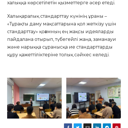
халыққа көрсетілетін қызметтерге әсер етеді.
Халықаралық стандарттау күнінің ұраны –
«Тұрақты даму мақсаттарына қол жеткізу үшін
стандарттау» қоғамның ең жақсы идеяларды
пайдалана отырып, түбегейлі жаңа, заманауи
және нарыққа сұранысқа ие стандарттарды
құру қажеттіліктеріне толық сәйкес келеді.