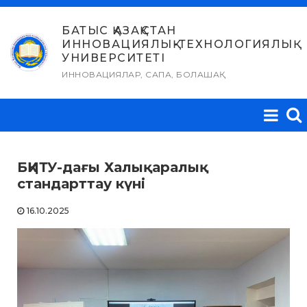
Skip
to
БАТЫС ҚАЗАҚСТАН
ИННОВАЦИЯЛЫҚ-ТЕХНОЛОГИЯЛЫҚ
content
УНИВЕРСИТЕТІ
ИННОВАЦИЯЛАР, САПА, БОЛАШАҚ
БҚИТУ-дағы Халықаралық
стандарттау күні
16.10.2025