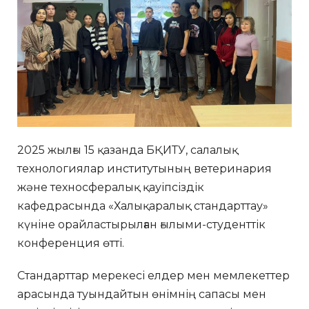
2025 жылғы 15 қазанда БҚИТУ, салалық
технологиялар институтының ветеринария
және техносфералық қауіпсіздік
кафедрасында «Халықаралық стандарттау»
күніне орайластырылған ғылыми-студенттік
конференция өтті.
Стандарттар мерекесі елдер мен мемлекеттер
арасында туындайтын өнімнің сапасы мен