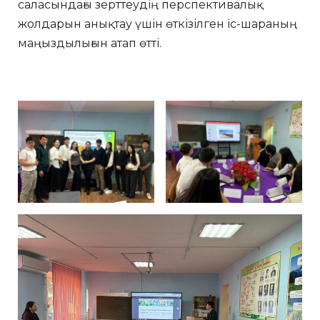
саласындағы зерттеудің перспективалық
жолдарын анықтау үшін өткізілген іс-шараның
маңыздылығын атап өтті.