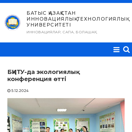
Skip
to
БАТЫС ҚАЗАҚСТАН
ИННОВАЦИЯЛЫҚ-ТЕХНОЛОГИЯЛЫҚ
content
УНИВЕРСИТЕТІ
ИННОВАЦИЯЛАР, САПА, БОЛАШАҚ
БҚИТУ-да экологиялық
конференция өтті
5.12.2024