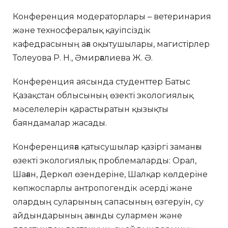
Конференция модераторлары – ветеринария
және техносфералық қауіпсіздік
кафедрасының аға оқытушылары, магистірлер
Толеуова Р. Н., Әмирғалиева Ж. Ә.
Конференция аясында студенттер Батыс
Қазақстан облысының өзекті экологиялық
мәселелерін қарастыратын қызықты
баяндамалар жасады.
Конференцияға қатысушылар қазіргі заманғы
өзекті экологиялық проблемаларды: Орал,
Шаған, Деркөл өзендеріне, Шалқар көлдеріне
көпжоспарлы антропогендік әсерді және
олардың суларының сапасының өзгеруін, су
айдындарының ағынды сулармен және