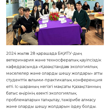
2024 жылғы 28 қарашада БҚИТУ-дың
ветеринария және техносфералық қауіпсіздік
кафедрасында «Қазақстандағы экологиялық
мәселелер және оларды шешу жолдары» атты
студенттік ғылыми-практикалық конференция
өтті. Іс-шараның негізгі мақсаты Қазақстанның
батыс өңірінің өзекті экологиялық
проблемаларын талқылау, тәжірибе алмасу
және оларды шешу жолдарын іздеу болды.