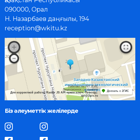
090000, Орал
Н. Назарбаев даңғылы, 194
reception@wkitu.kz
Работает на API 2ГИС
Лицензионное соглашение
Доехать с 2ГИС
Для корректной работы Raster JS API нужен ключ. Помощь:
api@2gis.ru
Біз әлеуметтік желілерде