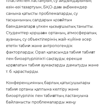
пластикпен ластануын, су айдындарының
өзін-өзі тазартуын, БҚО-дағы ақбөкендер
санына қатысты проблемаларды, су
тасқынының салдарын қозғайтын
баяндамаларға үлкен қызығушылық танытты.
Студенттер қоршаған ортаның, атмосфералық
ауаның, су объектілерінің жай-күйіне әсер
ететін табиғи және антропогендік
факторларды; Орал қаласында табиғи табиғат
пен биоәртүрлілікті сақтауды; ерекше
қорғалатын табиғи аумақтарды дамытуды және
т. б. қарастырды.
Конференцияның барлық қатысушылары
табиғи ортаны қалпына келтіру және
биоәртүрлілік пен табиғаттың ластануына
байланысты проблемаларды жеңу