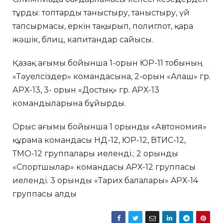
тұрды: топтарды таныстыру, таныстыру, үй
тапсырмасы, еркін тақырып, полиглот, қара
жәшік, блиц, капитандар сайысы.
Қазақ ағымы бойынша 1-орын ЮР-11 тобының
«Тәуелсіздер» командасына, 2-орын «Алаш» гр.
АРХ-13, 3- орын «Достық» гр. AРХ-13
командыларына бұйырды.
Орыс ағымы бойынша 1 орынды «Автономия»
құрама командасы НД-12, ЮР-12, ВТИС-12,
ТМО-12 группалары иеленді.; 2 орынды
«Спортшылар» командасы AРХ-12 группасы
иеленді. 3 орынды «Тарих балалары» AРХ-14
группасы алды