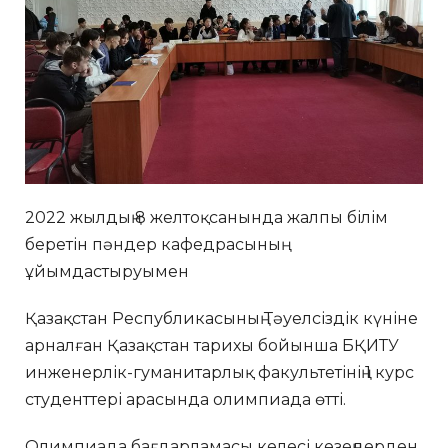
2022 жылдың 8 желтоқсанында жалпы білім
беретін пәндер кафедрасының
ұйымдастыруымен
Қазақстан Республикасының Тәуелсіздік күніне
арналған Қазақстан тарихы бойынша БҚИТУ
инженерлік-гуманитарлық факультетінің 1 курс
студенттері арасында олимпиада өтті.
Олимпиада бағдарламасы келесі кезеңдерден