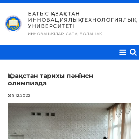
Skip
to
БАТЫС ҚАЗАҚСТАН
ИННОВАЦИЯЛЫҚ-ТЕХНОЛОГИЯЛЫҚ
content
УНИВЕРСИТЕТІ
ИННОВАЦИЯЛАР, САПА, БОЛАШАҚ
Қазақстан тарихы пәнінен
олимпиада
9.12.2022