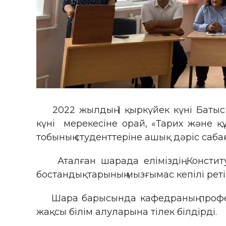
2022 жылдың 1 қыркүйек күні Батыс 
күні мерекесіне орай, «Тарих және қ
тобының студенттеріне ашық дәріс сабағы
Аталған шарада еліміздің Конституци
бостандықтарының мызғымас кепілі ретін
Шара барысында кафедраның профессо
жақсы білім алуларына тілек білдірді.