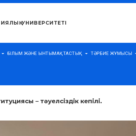
ИЯЛЫҚ УНИВЕРСИТЕТІ
Е
ҒЫЛЫМ ЖӘНЕ ЫНТЫМАҚТАСТЫҚ
ТӘРБИЕ ЖҰМЫСЫ
туциясы – тәуелсіздік кепілі.