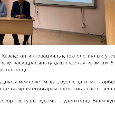
Қазақстан инновациялық-технологиялық униве
ұқық» кафедрасының «Құқық қорғау қызметі» б
 өткізілді.
ясы-мемлекетіміздің тәуелісіздігі мен әрб
де тұғырлы ең жоғарғы нормативтік акті екені т
р-оқытушы құрамы студенттерді Білім күні