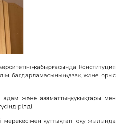
рситетінің қабырғасында Конституция
ілім бағдарламасының қазақ және орыс
ір адам және азаматтың құқықтары мен
үсіндірілді.
 мерекесімен құттықтап, оқу жылында