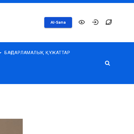
AI-Sana
БАҒДАРЛАМАЛЫҚ ҚҰЖАТТАР