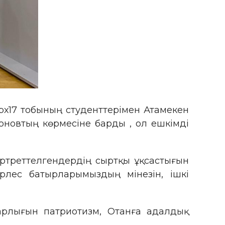
Арх17 тобының студенттерімен Атамекен
оновтың көрмесіне барды , ол ешкімді
ортреттелгендердің сыртқы ұқсастығын
лес батырларымыздың мінезін, ішкі
барлығын патриотизм, Отанға адалдық