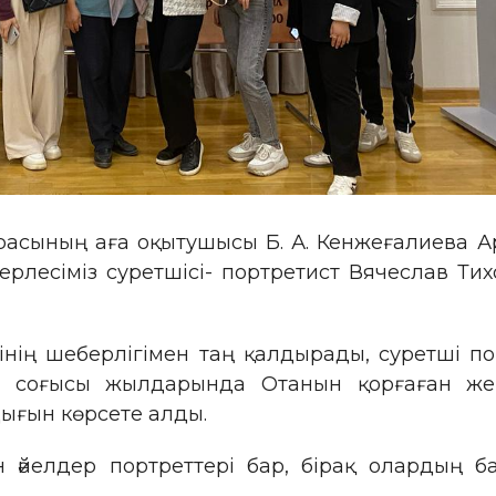
федрасының аға оқытушысы Б. А. Кенжеғалиева 
есіміз суретшісі- портретист Вячеслав Тих
нің шеберлігімен таң қалдырады, суретші п
н соғысы жылдарында Отанын қорғаған жер
ығын көрсете алды.
н әйелдер портреттері бар, бірақ олардың 