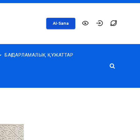
AI-Sana
БАҒДАРЛАМАЛЫҚ ҚҰЖАТТАР