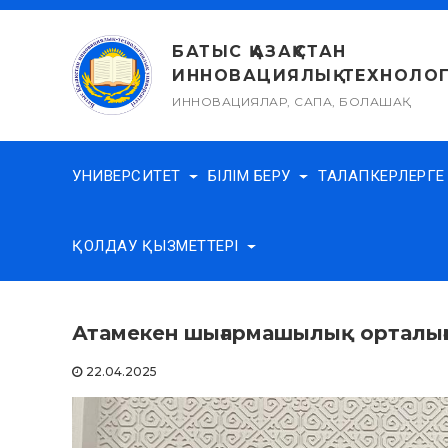
Skip
to
БАТЫС ҚАЗАҚСТАН
content
ИННОВАЦИЯЛЫҚ-ТЕХНОЛОГ
ИННОВАЦИЯЛАР, САПА, БОЛАШАҚ
УНИВЕРСИТЕТ
БІЛІМ БЕРУ
ТАЛАПКЕРЛЕРГ
ҚОЛДАУ ҚЫЗМЕТТЕРІ
Атамекен шығармашылық орталығ
22.04.2025