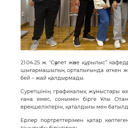
21.04.25 ж. “Сәулет және құрылыс” ка
шығармашылық орталығында өткен жерл
бей – жай қалдырмады.
Суретшінің графикалық жұмыстары өзі
ғана емес, сонымен бірге Ұлы Ота
ерекшеліктерін, қаталдығы мен батылд
Ерлер портреттерімен қатар көптеге