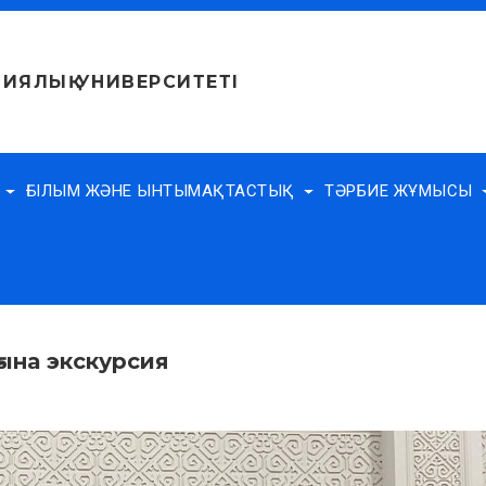
ИЯЛЫҚ УНИВЕРСИТЕТІ
Е
ҒЫЛЫМ ЖӘНЕ ЫНТЫМАҚТАСТЫҚ
ТӘРБИЕ ЖҰМЫСЫ
ына экскурсия