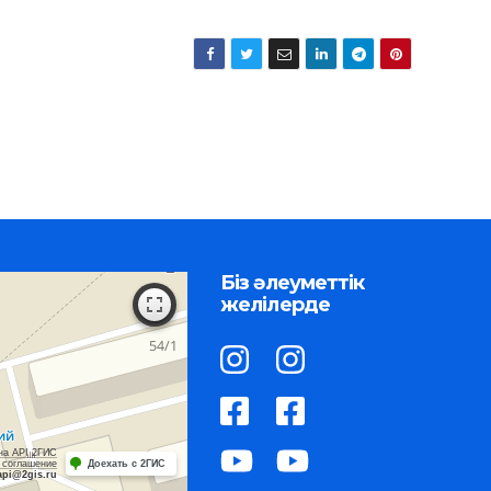
Біз әлеуметтік
желілерде
на API 2ГИС
 соглашение
Доехать с 2ГИС
api@2gis.ru