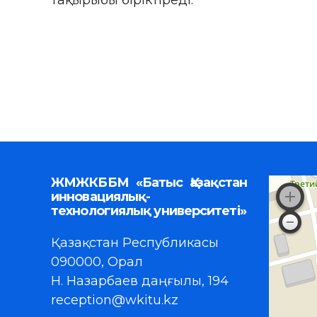
тақырыбы біріктіреді.
ЖМЖКББМ «Батыс Қазақстан
инновациялық-
технологиялық университеті»
Қазақстан Республикасы
090000, Орал
Н. Назарбаев даңғылы, 194
reception@wkitu.kz