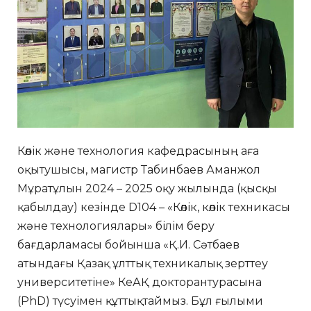
Көлік және технология кафедрасының аға
оқытушысы, магистр Табинбаев Аманжол
Мұратұлын 2024 – 2025 оқу жылында (қысқы
қабылдау) кезінде D104 – «Көлік, көлік техникасы
және технологиялары» білім беру
бағдарламасы бойынша «Қ.И. Сәтбаев
атындағы Қазақ ұлттық техникалық зерттеу
университетіне» КеАҚ докторантурасына
(PhD) түсуімен құттықтаймыз. Бұл ғылыми