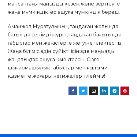
мансаптағы маңызды кезең және зерттеуге
жаңа мүмкіндіктер ашуға мүмкіндік береді.
Аманжол Мұратұлының таңдаған жолында
батыл да сенімді жүріп, таңдаған бағытында
табыстар мен жеңістерге жетуіне тілектеспіз.
Жаңа білім сіздің сүйікті ісіңізде маңызды
жаңалықтар ашуға көмектессін. Сізге
шығармашылық табыстар мен ғылыми
қызметте жоғары нәтижелер тілейміз!