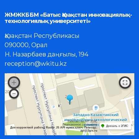
ЖМЖКББМ «Батыс Қазақстан инновациялық-
технологиялық университеті»
Қазақстан Республикасы
090000, Орал
Н. Назарбаев даңғылы, 194
reception@wkitu.kz
Работает на API 2ГИС
Лицензионное соглашение
Доехать с 2ГИС
Для корректной работы Raster JS API нужен ключ. Помощь:
api@2gis.ru