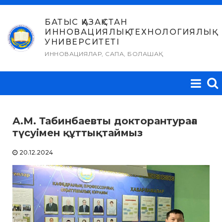
Skip
to
БАТЫС ҚАЗАҚСТАН
ИННОВАЦИЯЛЫҚ-ТЕХНОЛОГИЯЛЫҚ
content
УНИВЕРСИТЕТІ
ИННОВАЦИЯЛАР, САПА, БОЛАШАҚ
А.М. Табинбаевты докторантураға
түсуімен құттықтаймыз
20.12.2024