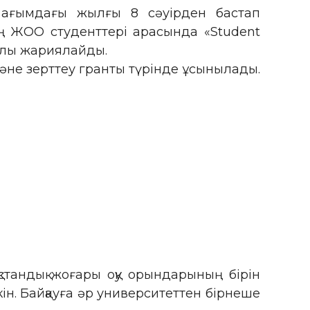
) ағымдағы жылғы 8 сәуірден бастап
ң ЖОО студенттері арасында «Student
ралы жариялайды.
әне зерттеу гранты түрінде ұсынылады.
қстандық жоғары оқу орындарының бірін
ін. Байқауға әр университеттен бірнеше