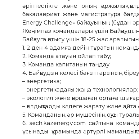
әріптестікте және оның қаржылық қ
бакалавриат және магистратура бағд
Energy Challenge» байқауының (бұдан әр
Жеңімпаз командалары үшін Байқаудың 
Байқауға қатысу үшін 18-25 жас аралығы
1. 2 ден 4 адамға дейін тұратын команда
2. Команда атауын ойлап табу;
3. Команда капитанын таңдау;
4. Байқаудың келесі бағыттарының біреуі
– энергетика;
– энергетикадағы жаңа технологиялар;
– экология және қоршаған ортаға шығ
– қалдықтарды кәдеге жарату және қайта 
5. Команданың әр мүшесінің оқуы туралы
6. sech.kazenergy.com сайтына команд
ұсынады, құрамында әртүрлі мамандықта