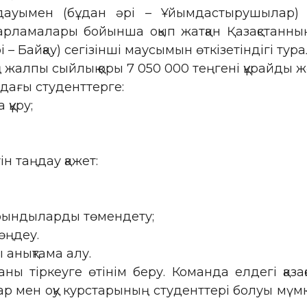
олдауымен (бұдан әрі – Ұйымдастырушылар
арламалары бойынша оқып жатқан Қазақстанны
і – Байқау) сегізінші маусымын өткізетіндігі ту
жалпы сыйлық қоры 7 050 000 теңгені құрайды ж
ндағы студенттерге:
 құру;
н таңдау қажет:
арындыларды төмендету;
өңдеу.
 анықтама алу.
аны тіркеуге өтінім беру. Команда елдегі қаза
р мен оқу курстарының студенттері болуы мүмк