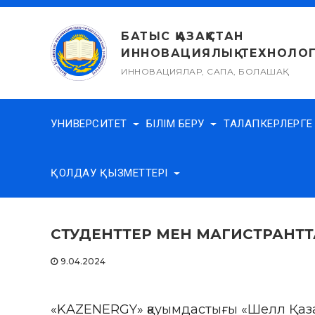
Skip
to
БАТЫС ҚАЗАҚСТАН
content
ИННОВАЦИЯЛЫҚ-ТЕХНОЛОГ
ИННОВАЦИЯЛАР, САПА, БОЛАШАҚ
УНИВЕРСИТЕТ
БІЛІМ БЕРУ
ТАЛАПКЕРЛЕРГ
ҚОЛДАУ ҚЫЗМЕТТЕРІ
СТУДЕНТТЕР МЕН МАГИСТРАНТТАРҒ
9.04.2024
«KAZENERGY» қауымдастығы «Шелл Қаза