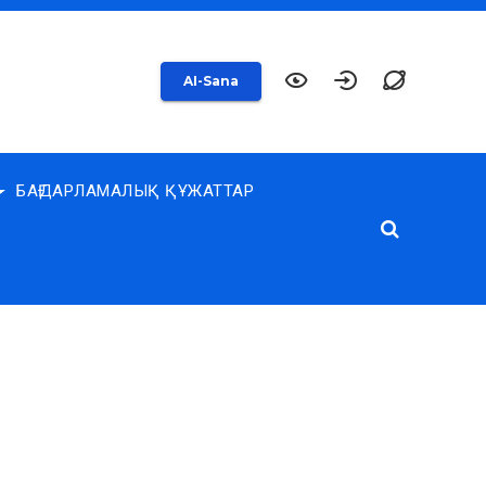
AI-Sana
БАҒДАРЛАМАЛЫҚ ҚҰЖАТТАР