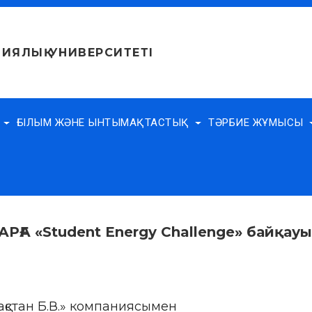
ИЯЛЫҚ УНИВЕРСИТЕТІ
Е
ҒЫЛЫМ ЖӘНЕ ЫНТЫМАҚТАСТЫҚ
ТӘРБИЕ ЖҰМЫСЫ
А «Student Energy Challenge» байқауы
қстан Б.В.» компаниясымен