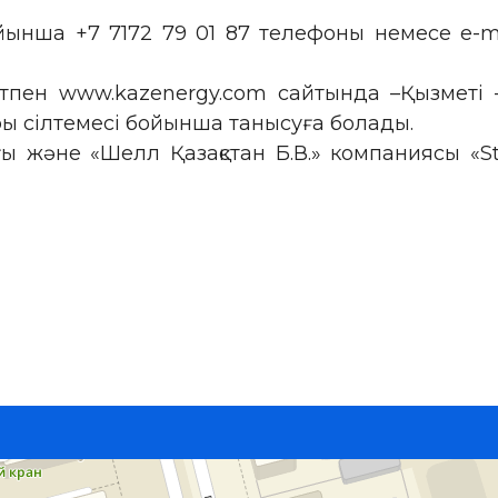
йынша +7 7172 79 01 87 телефоны немесе e-m
атпен www.kazenergy.com сайтында –Қызметі 
ры сілтемесі бойынша танысуға болады.
ы және «Шелл Қазақстан Б.В.» компаниясы «St