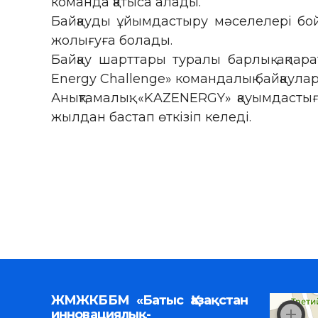
команда қатыса алады.
Байқауды ұйымдастыру мәселелері бо
жолығуға болады.
Байқау шарттары туралы барлық ақпар
Energy Challenge» командалық байқаула
Анықтамалық: «KAZENERGY» қауымдастығ
жылдан бастап өткізіп келеді.
ЖМЖКББМ «Батыс Қазақстан
инновациялық-