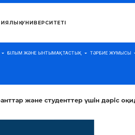
ИЯЛЫҚ УНИВЕРСИТЕТІ
Е
ҒЫЛЫМ ЖӘНЕ ЫНТЫМАҚТАСТЫҚ
ТӘРБИЕ ЖҰМЫСЫ
ранттар және студенттер үшін дәріс оқ