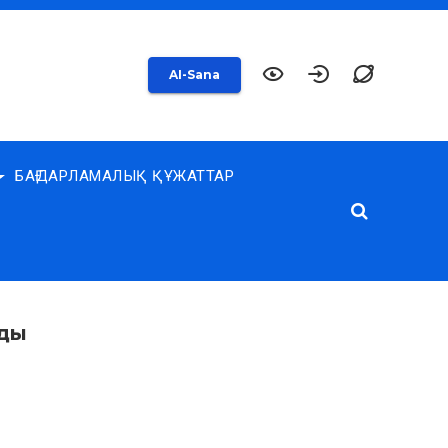
AI-Sana
БАҒДАРЛАМАЛЫҚ ҚҰЖАТТАР
иды