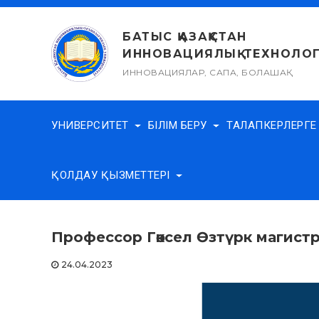
Skip
to
БАТЫС ҚАЗАҚСТАН
content
ИННОВАЦИЯЛЫҚ-ТЕХНОЛОГ
ИННОВАЦИЯЛАР, САПА, БОЛАШАҚ
УНИВЕРСИТЕТ
БІЛІМ БЕРУ
ТАЛАПКЕРЛЕРГ
ҚОЛДАУ ҚЫЗМЕТТЕРІ
Профессор Гөксел Өзтүрк магист
24.04.2023