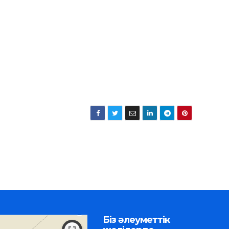
Біз әлеуметтік