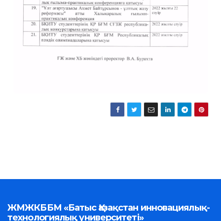
ЖМЖКББМ «Батыс Қазақстан инновациялық-
технологиялық университеті»