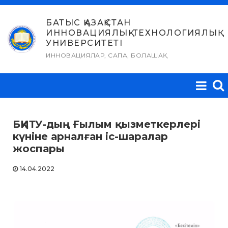
Skip
to
БАТЫС ҚАЗАҚСТАН
ИННОВАЦИЯЛЫҚ-ТЕХНОЛОГИЯЛЫҚ
content
УНИВЕРСИТЕТІ
ИННОВАЦИЯЛАР, САПА, БОЛАШАҚ
БҚИТУ-дың Ғылым қызметкерлері
күніне арналған іс-шаралар
жоспары
14.04.2022