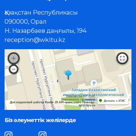
Қазақстан Республикасы
090000, Орал
Н. Назарбаев даңғылы, 194
reception@wkitu.kz
Работает на API 2ГИС
Лицензионное соглашение
Доехать с 2ГИС
Для корректной работы Raster JS API нужен ключ. Помощь:
api@2gis.ru
Біз әлеуметтік желілерде