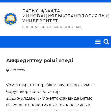
Skip
to
БАТЫС ҚАЗАҚСТАН
ИННОВАЦИЯЛЫҚ-ТЕХНОЛОГИЯЛЫҚ
content
УНИВЕРСИТЕТІ
ИННОВАЦИЯЛАР, САПА, БОЛАШАҚ
Аккредиттеу рәсімі өтеді
15.12.2025
Құрметті әріптестер, білім алушылар, жұмыс
берушілер және түлектер!
2025 жылдың 17-19 желтоқсанында Батыс
Қазақстан инновациялық-технологиялық