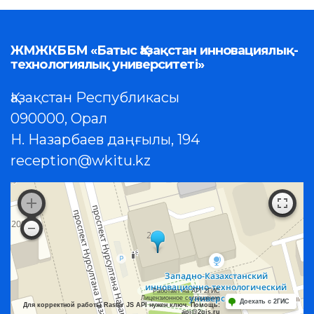
ЖМЖКББМ «Батыс Қазақстан инновациялық-
технологиялық университеті»
Қазақстан Республикасы
090000, Орал
Н. Назарбаев даңғылы, 194
reception@wkitu.kz
Работает на API 2ГИС
Лицензионное соглашение
Доехать с 2ГИС
Для корректной работы Raster JS API нужен ключ. Помощь:
api@2gis.ru