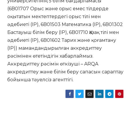
университетінің 5 білім бағдарламасы
(6B01707 Орыс және орыс емес тілдерде
оқытатын мектептердегі орыс тілі мен
әдебиеті (IP), 6B01503 Математика (IP), 6B01302
Бастауыш білім беру (IP), 6B01710 Қазақ тілі мен
әдебиеті (IP), 6B01602 Тарих және қоғамтану
(IP)) мамандандырылған аккредиттеу
рәсімінен өтетіндігін хабарлаймыз.
Аккредиттеу рәсімін өткізуші – ARQA
аккредиттеу және білім беру сапасын сараптау
бойынша тәуелсіз агенттігі.