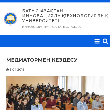
Skip
to
БАТЫС ҚАЗАҚСТАН
ИННОВАЦИЯЛЫҚ-ТЕХНОЛОГИЯЛЫҚ
content
УНИВЕРСИТЕТІ
ИННОВАЦИЯЛАР, САПА, БОЛАШАҚ
МЕДИАТОРМЕН КЕЗДЕСУ
8.04.2019