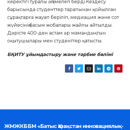
керектігі туралы әңгімелеп берді.Кездесу
барысында студенттер тарапынан қойылған
сұрақтарға жауап беріліп, медиация және сот
жүйесінің басым жобалары жайлы айтылды.
Дәрісте 400-ден астам әр мамандықтын
оқытушылары мен студенттер қатысты.
БҚИТУ ұйымдастыру және тәрбие бөлімі
ЖМЖКББМ «Батыс Қазақстан инновациялық-