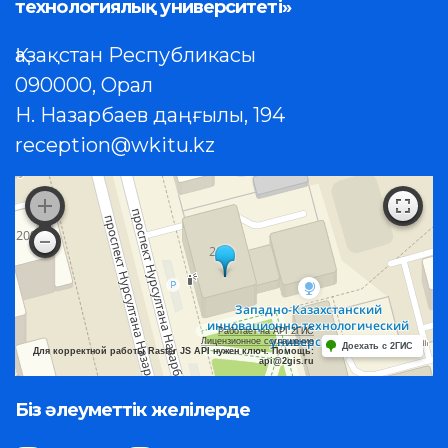
технологиялық университеті»
Қазақстан Республикасы
090000, Орал
Н. Назарбаев даңғылы, 194
reception@wkitu.kz
Работает на API 2ГИС
Лицензионное соглашение
Доехать с 2ГИС
Для корректной работы Raster JS API нужен ключ. Помощь:
api@2gis.ru
Біз әлеуметтік желілерде