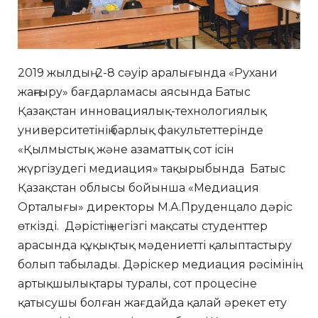
2019 жылдың 2-8 сәуір аралығында «Рухани
жаңғыру» бағдарламасы аясында Батыс
Қазақстан инновациялық-технологиялық
университетінің барлық факультеттерінде
«Қылмыстық және азаматтық сот ісін
жүргізудегі медиация» тақырыбында Батыс
Қазақстан облысы бойынша «Медиация
Орталығы» директоры М.А.Пруденцало дәріс
өткізді. Дәрістің негізгі мақсаты студенттер
арасында құқықтық мәдениетті қалыптастыру
болып табылады. Дәріскер медиация рәсімінің
артықшылықтары туралы, сот процесіне
қатысушы болған жағдайда қалай әрекет ету