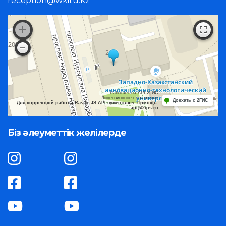
reception@wkitu.kz
Работает на API 2ГИС
Лицензионное соглашение
Доехать с 2ГИС
Для корректной работы Raster JS API нужен ключ. Помощь:
api@2gis.ru
Біз әлеуметтік желілерде