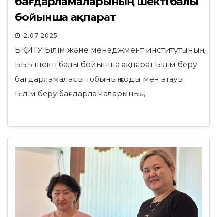
бағдарламаларының шекті балы
бойынша ақпарат
2.07.2025
БҚИТУ Білім және менеджмент институтының
БББ шекті балы бойынша ақпарат Білім беру
бағдарламалары тобының коды мен атауы
Білім беру бағдарламаларының…