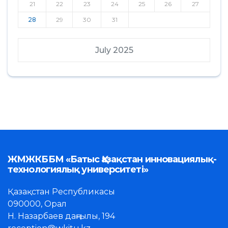
21
22
23
24
25
26
27
28
29
30
31
July 2025
ЖМЖКББМ «Батыс Қазақстан инновациялық-
технологиялық университеті»
Қазақстан Республикасы
090000, Орал
Н. Назарбаев даңғылы, 194