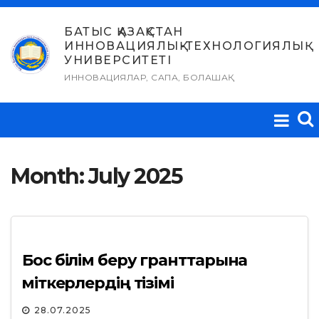
Skip
to
БАТЫС ҚАЗАҚСТАН
ИННОВАЦИЯЛЫҚ-ТЕХНОЛОГИЯЛЫҚ
content
УНИВЕРСИТЕТІ
ИННОВАЦИЯЛАР, САПА, БОЛАШАҚ
Month:
July 2025
Бос білім беру гранттарына
үміткерлердің тізімі
28.07.2025