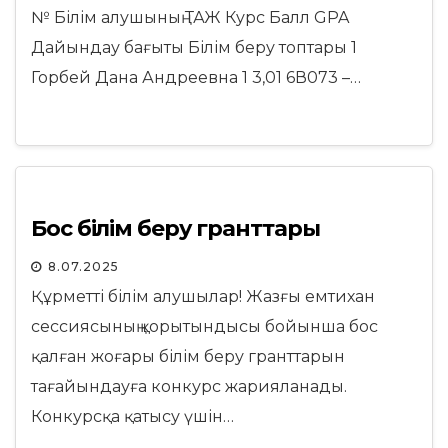
№ Білім алушының ТАЖ Курс Балл GPA
Дайындау бағыты Білім беру топтары 1
Горбей Дана Андреевна 1 3,01 6В073 –…
Бос білім беру гранттары
8.07.2025
Құрметті білім алушылар! Жазғы емтихан
сессиясының қорытындысы бойынша бос
қалған жоғары білім беру гранттарын
тағайындауға конкурс жарияланады.
Конкурсқа қатысу үшін…