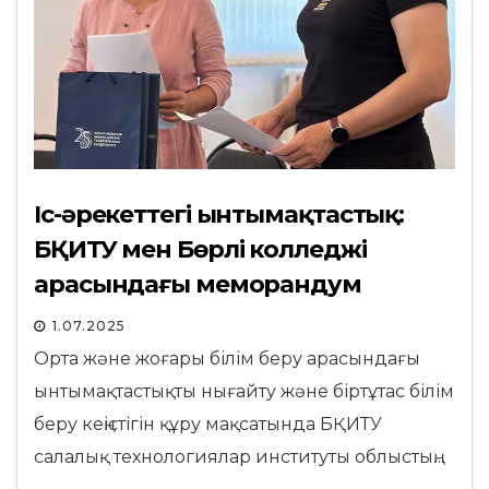
Іс-әрекеттегі ынтымақтастық:
БҚИТУ мен Бөрлі колледжі
арасындағы меморандум
1.07.2025
Орта және жоғары білім беру арасындағы
ынтымақтастықты нығайту және біртұтас білім
беру кеңістігін құру мақсатында БҚИТУ
салалық технологиялар институты облыстың…