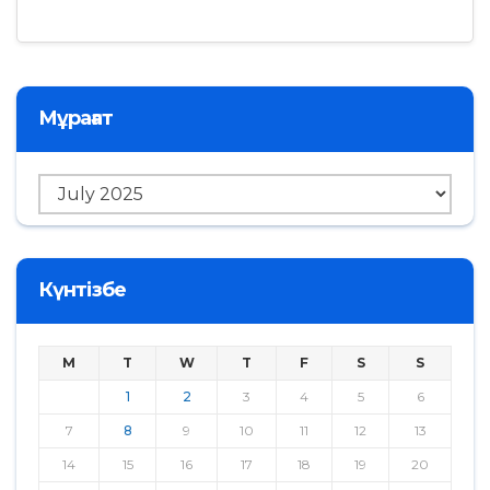
Мұрағат
Мұрағат
Күнтізбе
M
T
W
T
F
S
S
1
2
3
4
5
6
7
8
9
10
11
12
13
14
15
16
17
18
19
20