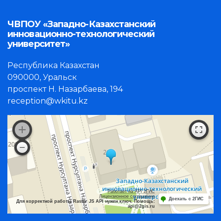
ЧВПОУ «Западно-Казахстанский
инновационно-технологический
университет»
Республика Казахстан
090000, Уральск
проспект Н. Назарбаева, 194
reception@wkitu.kz
Работает на API 2ГИС
Лицензионное соглашение
Доехать с 2ГИС
Для корректной работы Raster JS API нужен ключ. Помощь:
api@2gis.ru