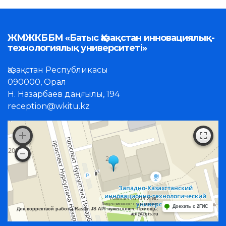
ЖМЖКББМ «Батыс Қазақстан инновациялық-
технологиялық университеті»
Қазақстан Республикасы
090000, Орал
Н. Назарбаев даңғылы, 194
reception@wkitu.kz
Работает на API 2ГИС
Лицензионное соглашение
Доехать с 2ГИС
Для корректной работы Raster JS API нужен ключ. Помощь:
api@2gis.ru