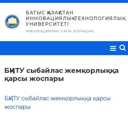
Skip
to
БАТЫС ҚАЗАҚСТАН
ИННОВАЦИЯЛЫҚ-ТЕХНОЛОГИЯЛЫҚ
content
УНИВЕРСИТЕТІ
ИННОВАЦИЯЛАР, САПА, БОЛАШАҚ
БҚИТУ сыбайлас жемқорлыққа
қарсы жоспары
БҚИТУ сыбайлас жемқорлыққа қарсы
жоспары