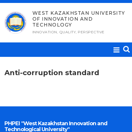
Skip
to
WEST KAZAKHSTAN UNIVERSITY
OF INNOVATION AND
content
TECHNOLOGY
INNOVATION, QUALITY, PERSPECTIVE
Anti-corruption standard
PHPEI "West Kazakhstan Innovation and
Technological University"