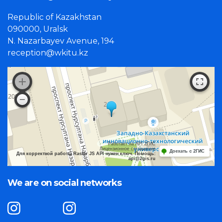
Republic of Kazakhstan
090000, Uralsk
N. Nazarbayev Avenue, 194
reception@wkitu.kz
Работает на API 2ГИС
Лицензионное соглашение
Доехать с 2ГИС
Для корректной работы Raster JS API нужен ключ. Помощь:
api@2gis.ru
We are on social networks