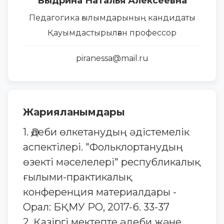
Выдрина Наталья Алексеевна
Педагогика ғылымдарының кандидаты
Қауымдастырылған профессор
piranessa@mail.ru
Жарияланымдары
1. Әдеби өлкетанудың әдістемелік
аспектілері. "Фольклортанудың
өзекті мәселелері" республикалық
ғылыми-практикалық
конференция материалдары -
Орал: БҚМУ РО, 2017-б. 33-37
2. Қазіргі мектепте әдеби және