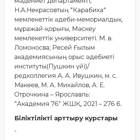
мәдениет департаменті;
Н.А.Некрасовтың "Карабиха"
мемлекеттік әдеби-мемориалдық
мұражай-қорығы, Мәскеу
мемлекеттік университеті. М. в.
Ломоносва; Ресей Ғылым
академиясының орыс әдебиеті
институты(Пушкин үйі)/
редколлегия А. А. Ивушкин, м. с.
Макеев, М. А. Михайлов, А. Е.
Отрочкина – Ярославль:
"Академия 76" ЖШҚ, 2021 – 276 б.
Біліктілікті арттыру курстары
-