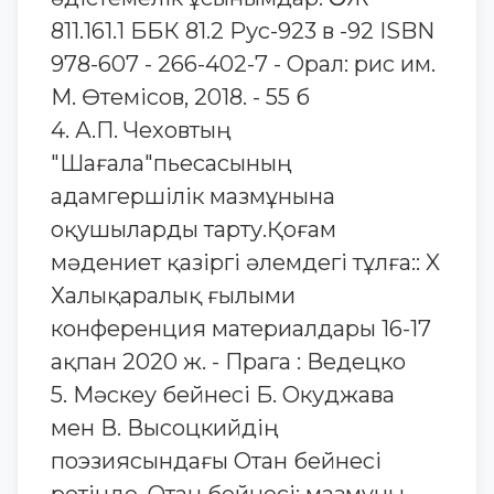
811.161.1 ББК 81.2 Рус-923 в -92 ISBN
978-607 - 266-402-7 - Орал: рис им.
М. Өтемісов, 2018. - 55 б
4. А.П. Чеховтың
"Шағала"пьесасының
адамгершілік мазмұнына
оқушыларды тарту.Қоғам
мәдениет қазіргі әлемдегі тұлға:: X
Халықаралық ғылыми
конференция материалдары 16-17
ақпан 2020 ж. - Прага : Ведецко
5. Мәскеу бейнесі Б. Окуджава
мен В. Высоцкийдің
поэзиясындағы Отан бейнесі