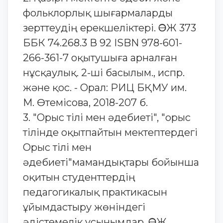
фольклорлық шығармаларды
зерттеудің ерекшеліктері. ӘОЖ 373
ББК 74.268.3 В 92 ISBN 978-601-
266-361-7 оқытушыға арналған
нұсқаулық. 2-ші басылым., испр.
және қос. - Орал: РИЦ БҚМУ им.
М. Өтемісова, 2018-207 б.
3. "Орыс тілі мен әдебиеті", "орыс
тілінде оқытпайтын мектептердегі
Орыс тілі мен
әдебиеті"мамандықтары бойынша
оқитын студенттердің
педагогикалық практикасын
ұйымдастыру жөніндегі
әдістемелік ұсынымдар. ӘОЖ