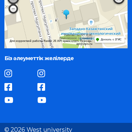
Работает на API 2ГИС
Лицензионное соглашение
Доехать с 2ГИС
Для корректной работы Raster JS API нужен ключ. Помощь:
api@2gis.ru
Біз әлеуметтік желілерде
© 2026 West university