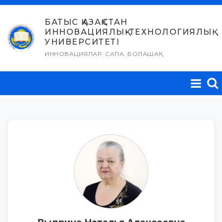
Skip
to
БАТЫС ҚАЗАҚСТАН
ИННОВАЦИЯЛЫҚ-ТЕХНОЛОГИЯЛЫҚ
content
УНИВЕРСИТЕТІ
ИННОВАЦИЯЛАР, САПА, БОЛАШАҚ