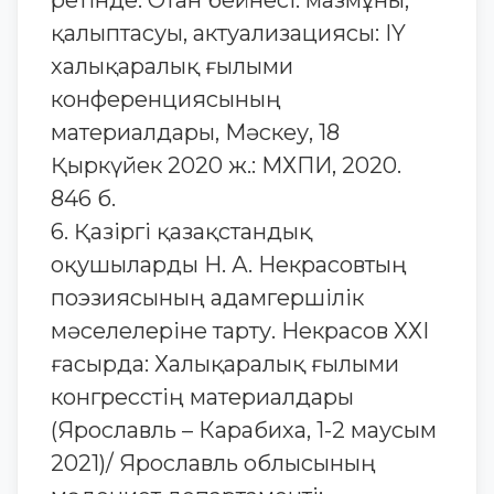
ретінде. Отан бейнесі: мазмұны,
қалыптасуы, актуализациясы: IY
халықаралық ғылыми
конференциясының
материалдары, Мәскеу, 18
Қыркүйек 2020 ж.: МХПИ, 2020.
846 б.
6. Қазіргі қазақстандық
оқушыларды Н. А. Некрасовтың
поэзиясының адамгершілік
мәселелеріне тарту. Некрасов ХХІ
ғасырда: Халықаралық ғылыми
конгресстің материалдары
(Ярославль – Карабиха, 1-2 маусым
2021)/ Ярославль облысының