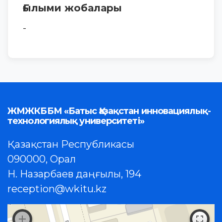
Ғылыми жобалары
-
ЖМЖКББМ «Батыс Қазақстан инновациялық-
технологиялық университеті»
Қазақстан Республикасы
090000, Орал
Н. Назарбаев даңғылы, 194
reception@wkitu.kz