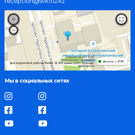
reception@wkitu.kz
Работает на API 2ГИС
Лицензионное соглашение
Доехать с 2ГИС
Для корректной работы Raster JS API нужен ключ. Помощь:
api@2gis.ru
Мы в социальных сетях