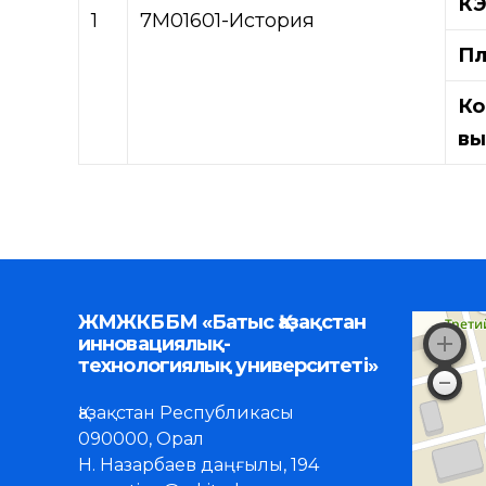
К
1
7М01601-История
Пл
Ко
вы
ЖМЖКББМ «Батыс Қазақстан
инновациялық-
технологиялық университеті»
Қазақстан Республикасы
090000, Орал
Н. Назарбаев даңғылы, 194