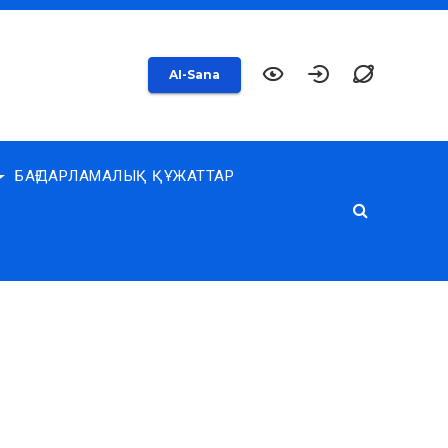
AI-Sana
БАҒДАРЛАМАЛЫҚ ҚҰЖАТТАР