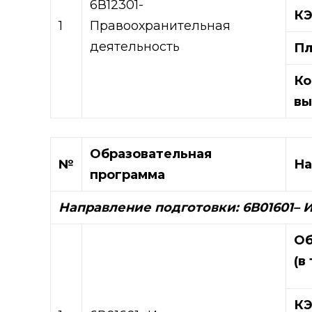
6В12301-
К
1
Правоохранительная
деятельность
Пл
Ко
вы
Образовательная
№
На
программа
Направление подготовки: 6В01601
– 
Об
(в
К