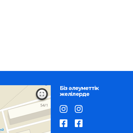
Біз әлеуметтік
желілерде