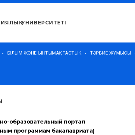
ИЯЛЫҚ УНИВЕРСИТЕТІ
Е
ҒЫЛЫМ ЖӘНЕ ЫНТЫМАҚТАСТЫҚ
ТӘРБИЕ ЖҰМЫСЫ
ы
о-образовательный портал
ьным программам бакалавриата)