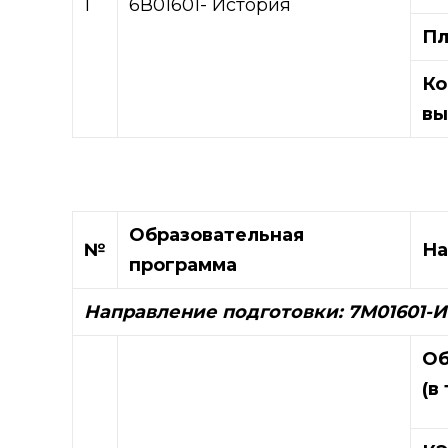
1
6В01601- История
Пл
Ко
вы
Образовательная
№
На
программа
Направление подготовки: 7М01601-
Об
(в