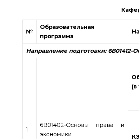
Кафед
Образовательная
№
На
программа
Направление подготовки:
6В01412-О
Об
(в
6В01402-Основы права и
1
экономики
К