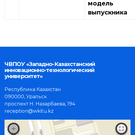
модель
выпускника
ЧВПОУ «Западно-Казахстанский
инновационно-технологический
университет»
Республика Казахстан
090000, Уральск
проспект Н. Назарбаева, 194
reception@wkitu.kz