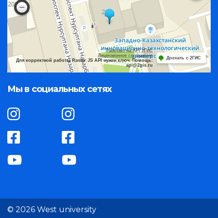
Работает на API 2ГИС
Лицензионное соглашение
Доехать с 2ГИС
Для корректной работы Raster JS API нужен ключ. Помощь:
api@2gis.ru
Мы в социальных сетях
© 2026 West university