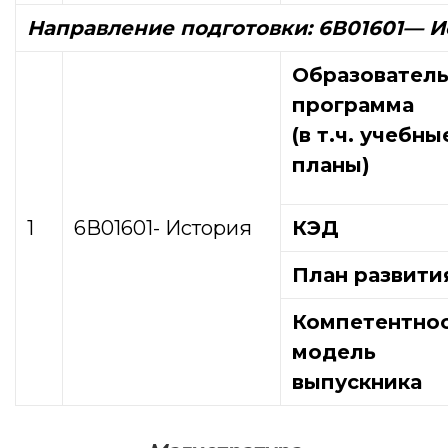
Направление подготовки: 6В01601
— И
Образователь
программа
(в т.ч. учебны
планы)
1
6В01601- История
КЭД
План развити
Компетентно
модель
выпускника