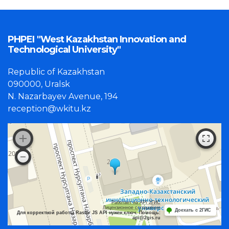
PHPEI "West Kazakhstan Innovation and
Technological University"
Republic of Kazakhstan
090000, Uralsk
N. Nazarbayev Avenue, 194
reception@wkitu.kz
Работает на API 2ГИС
Лицензионное соглашение
Доехать с 2ГИС
Для корректной работы Raster JS API нужен ключ. Помощь:
api@2gis.ru