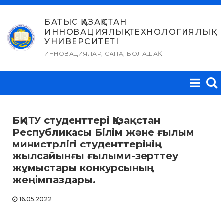
Skip
to
БАТЫС ҚАЗАҚСТАН
ИННОВАЦИЯЛЫҚ-ТЕХНОЛОГИЯЛЫҚ
content
УНИВЕРСИТЕТІ
ИННОВАЦИЯЛАР, САПА, БОЛАШАҚ
БҚИТУ студенттері Қазақстан
Республикасы Білім және ғылым
министрлігі студенттерінің
жылсайынғы ғылыми-зерттеу
жұмыстары конкурсының
жеңімпаздары.
16.05.2022