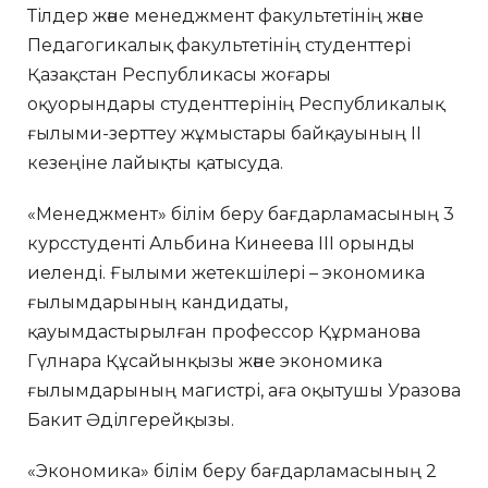
Тілдер және менеджмент факультетінің және
Педагогикалық факультетінің студенттері
Қазақстан Республикасы жоғары
оқуорындары студенттерінің Республикалық
ғылыми-зерттеу жұмыстары байқауының II
кезеңіне лайықты қатысуда.
«Менеджмент» білім беру бағдарламасының 3
курсстуденті Альбина Кинеева ІІІ орынды
иеленді. Ғылыми жетекшілері – экономика
ғылымдарының кандидаты,
қауымдастырылған профессор Құрманова
Гүлнара Құсайынқызы және экономика
ғылымдарының магистрі, аға оқытушы Уразова
Бакит Әділгерейқызы.
«Экономика» білім беру бағдарламасының 2