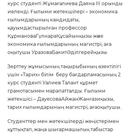
курс студенті Жұмағалиева Даяна ІІІ орынды
иеленді. Ғылыми жетекшілері – экономика
ғылымдарының кандидаты,
қауымдастырылған профессор
ҚұрмановаГүлнараҚұсайынқызы және
экономика ғылымдарының магистрі, аға
оқытушы УразоваБакитӘділгерейқызы.
Зерттеу жұмысының тақырыбының өзектілігі
үшін «Тарих» білім беру бағдарламасының 2
курс студенті Уалиев Талант құрмет
грамотасымен марапатталды. Ғылыми
жетекшісі – ДауесоваАйжанЖанғазиқызы,
тарих ғылымдарының магистрі, ағаоқытушы.
Студенттер мен жетекшілерді жеңістерімен
құттықтап, жаңа шығармашылық табыстар