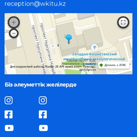
reception@wkitu.kz
Работает на API 2ГИС
Лицензионное соглашение
Доехать с 2ГИС
Для корректной работы Raster JS API нужен ключ. Помощь:
api@2gis.ru
Біз әлеуметтік желілерде