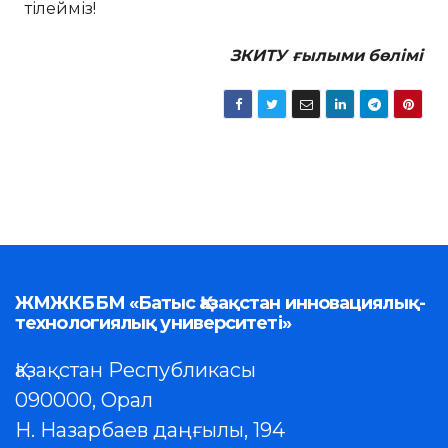
тілейміз!
ЗКИТУ ғылыми
бөлімі
ЖМЖКББМ «Батыс Қазақстан инновациялық-
технологиялық университеті»
Қазақстан Республикасы
090000, Орал
Н. Назарбаев даңғылы, 194