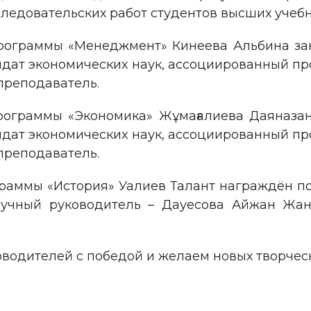
ледовательских работ студентов высших учебн
программы «Менеджмент» Кинеева Альбина зан
идат экономических наук, ассоциированный пр
преподаватель.
программы «Экономика» Жұмағалиева Даяназаня
идат экономических наук, ассоциированный пр
преподаватель.
граммы «История» Уалиев Талант награждён п
аучный руководитель – Дауесова Айжан Жанг
водителей с победой и желаем новых творческ