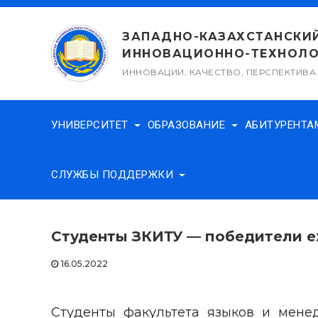
Перейти
к
ЗАПАДНО-КАЗАХСТАНСКИ
содержимому
ИННОВАЦИОННО-ТЕХНОЛО
ИННОВАЦИИ, КАЧЕСТВО, ПЕРСПЕКТИВА
УНИВЕРСИТЕТ
ОБРАЗОВАНИЕ
АБИТУРЕНТ
СЛУЖБЫ ПОДДЕРЖКИ
Студенты ЗКИТУ — победители 
16.05.2022
Студенты факультета языков и менед