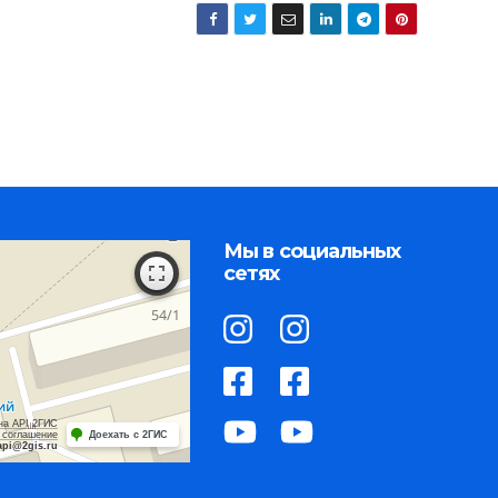
Мы в социальных
сетях
на API 2ГИС
 соглашение
Доехать с 2ГИС
api@2gis.ru