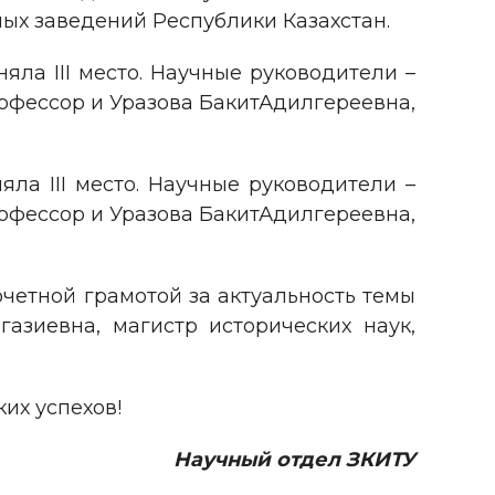
ых заведений Республики Казахстан.
яла III место. Научные руководители –
офессор и Уразова БакитАдилгереевна,
ла III место. Научные руководители –
офессор и Уразова БакитАдилгереевна,
очетной грамотой за актуальность темы
азиевна, магистр исторических наук,
их успехов!
Научный отдел ЗКИТУ