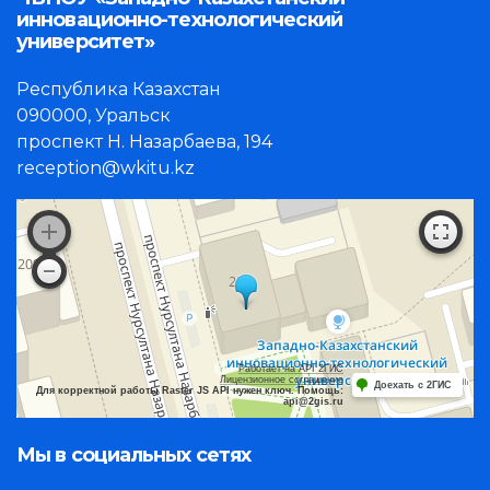
инновационно-технологический
университет»
Республика Казахстан
090000, Уральск
проспект Н. Назарбаева, 194
reception@wkitu.kz
Работает на API 2ГИС
Лицензионное соглашение
Доехать с 2ГИС
Для корректной работы Raster JS API нужен ключ. Помощь:
api@2gis.ru
Мы в социальных сетях