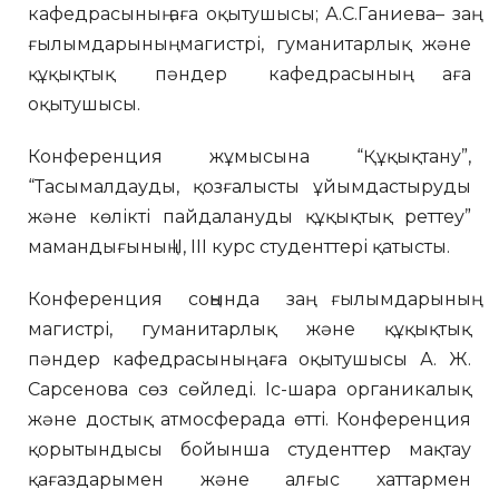
кафедрасының аға оқытушысы; А.С.Ганиева– заң
ғылымдарының магистрі, гуманитарлық және
құқықтық пәндер кафедрасының аға
оқытушысы.
Конференция жұмысына “Құқықтану”,
“Тасымалдауды, қозғалысты ұйымдастыруды
және көлікті пайдалануды құқықтық реттеу”
мамандығының II, III курс студенттері қатысты.
Конференция соңында заң ғылымдарының
магистрі, гуманитарлық және құқықтық
пәндер кафедрасының аға оқытушысы А. Ж.
Сарсенова сөз сөйледі. Іс-шара органикалық
және достық атмосферада өтті. Конференция
қорытындысы бойынша студенттер мақтау
қағаздарымен және алғыс хаттармен