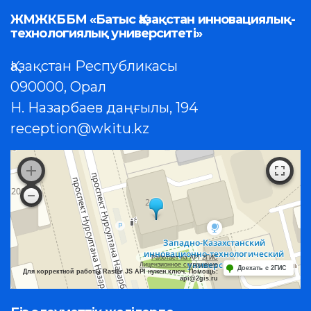
ЖМЖКББМ «Батыс Қазақстан инновациялық-
технологиялық университеті»
Қазақстан Республикасы
090000, Орал
Н. Назарбаев даңғылы, 194
reception@wkitu.kz
Работает на API 2ГИС
Лицензионное соглашение
Доехать с 2ГИС
Для корректной работы Raster JS API нужен ключ. Помощь:
api@2gis.ru