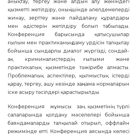
анықтау, тергеу және алдын алу жөніндегі
қызметті жетілдіру, оның ішінде әлелдемелерді
жинау, зерттеу және пайдалану құралдары
мен әдістерін жетілдіру болып табылады.
Конференция барысында қатысушылар
ғылым мен практиканың даму үрдісін талқылау
бойынша сындарлы диалог жүргізді, сондай-
ақ криминалистердің ғылыми және
практикалық қызметінде тәжірибе алмасты.
Проблемалық аспектілер, қылмыстық істерді
қарау, тергеу, ашу кезінде заңнама нормаларын
іске асыру тәсілдері қарастырылды.
Конференция жұмысы заң қызметінің түрлі
салаларында қолдану мәселелері бойынша
баяндамаларды талқылай отырып, оффлайн
режимінде өтті. Конференция аясында келесі