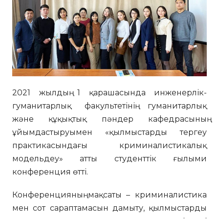
2021 жылдың 1 қарашасында инженерлік-
гуманитарлық факультетінің гуманитарлық
және құқықтық пәндер кафедрасының
ұйымдастыруымен «қылмыстарды тергеу
практикасындағы криминалистикалық
модельдеу» атты студенттік ғылыми
конференция өтті.
Конференцияның мақсаты – криминалистика
мен сот сараптамасын дамыту, қылмыстарды