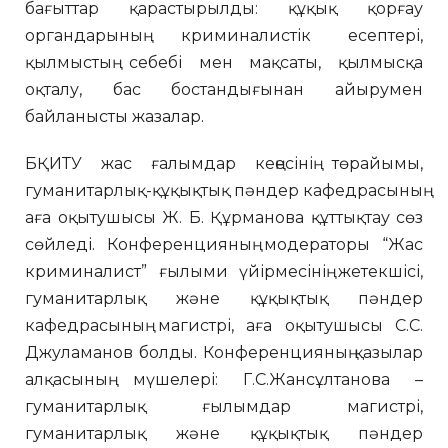
бағыттар қарастырылды: құқық қорғау
органдарының криминалистік есептері,
қылмыстың себебі мен мақсаты, қылмысқа
оқталу, бас бостандығынан айырумен
байланысты жазалар.
БҚИТУ жас ғалымдар кеңесінің төрайымы,
гуманитарлық-құқықтық пәндер кафедрасының
аға оқытушысы Ж. Б. Құрманова құттықтау сөз
сөйледі. Конференцияның модераторы “Жас
криминалист” ғылыми үйірмесінің жетекшісі,
гуманитарлық және құқықтық пәндер
кафедрасының магистрі, аға оқытушысы С.С.
Джуламанов болды. Конференцияның қазылар
алқасының мүшелері: Г.С.Жансұлтанова –
гуманитарлық ғылымдар магистрі,
гуманитарлық және құқықтық пәндер