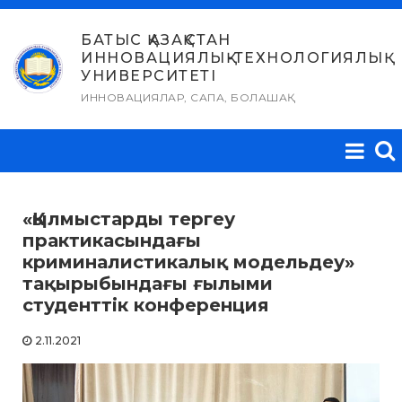
Skip
to
БАТЫС ҚАЗАҚСТАН
ИННОВАЦИЯЛЫҚ-ТЕХНОЛОГИЯЛЫҚ
content
УНИВЕРСИТЕТІ
ИННОВАЦИЯЛАР, САПА, БОЛАШАҚ
«Қылмыстарды тергеу
практикасындағы
криминалистикалық модельдеу»
тақырыбындағы ғылыми
студенттік конференция
2.11.2021