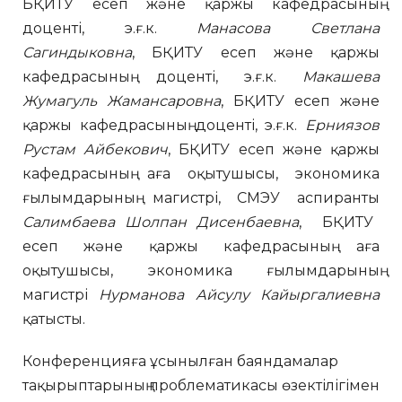
БҚИТУ есеп және қаржы кафедрасының
доценті, э.ғ.к.
Манасова Светлана
Сагиндыковна
, БҚИТУ есеп және қаржы
кафедрасының доценті, э.ғ.к.
Макашева
Жумагуль Жамансаровна
, БҚИТУ есеп және
қаржы кафедрасының доценті, э.ғ.к.
Ерниязов
Рустам Айбекович
, БҚИТУ есеп және қаржы
кафедрасының аға оқытушысы, экономика
ғылымдарының магистрі, СМЭУ аспиранты
Салимбаева Шолпан Дисенбаевна
,
БҚИТУ
есеп және қаржы кафедрасының аға
оқытушысы, экономика ғылымдарының
магистрі
Нурманова Айсулу Кайыргалиевна
қатысты.
Конференцияға ұсынылған баяндамалар
тақырыптарының проблематикасы өзектілігімен