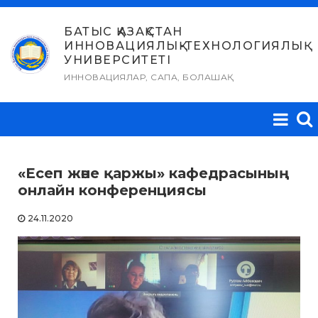
Skip
to
БАТЫС ҚАЗАҚСТАН
ИННОВАЦИЯЛЫҚ-ТЕХНОЛОГИЯЛЫҚ
content
УНИВЕРСИТЕТІ
ИННОВАЦИЯЛАР, САПА, БОЛАШАҚ
«Есеп және қаржы» кафедрасының
онлайн конференциясы
24.11.2020