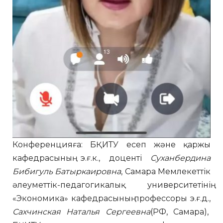
Конференцияға: БҚИТУ есеп және қаржы
кафедрасының э.ғ.к., доценті
Суханбердина
Бибигуль Батыркаировна
, Самара Мемлекеттік
әлеуметтік-педагогикалық университетінің
«Экономика» кафедрасының профессоры э.ғ.д.,
Сахчинская Наталья Сергеевна
(РФ, Самара),