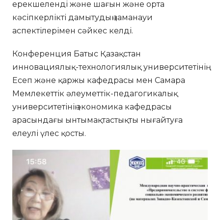
ерекшеленді және шағын және орта
кәсіпкерлікті дамытудың заманауи
аспектілерімен сәйкес келді.
Конференция Батыс Қазақстан
инновациялық-технологиялық университетінің
Есеп және қаржы кафедрасы мен Самара
Мемлекеттік әлеуметтік-педагогикалық
университетінің экономика кафедрасы
арасындағы ынтымақтастықты нығайтуға
елеулі үлес қосты.