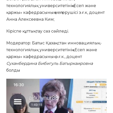
технологиялық университетінің«Есеп және
қаржы» кафедрасының меңгерушісі э.ғ.к, доцент
Анна Алексеевна Ким;
Кіріспе құттықтау сөз сөйледі.
Модератор: Батыс Қазақстан инновациялық-
технологиялық университетінің «Есеп және
қаржы» кафедрасының э.ғ.к., доцент
Суханбердина Бибигуль Батыркаировна
болды