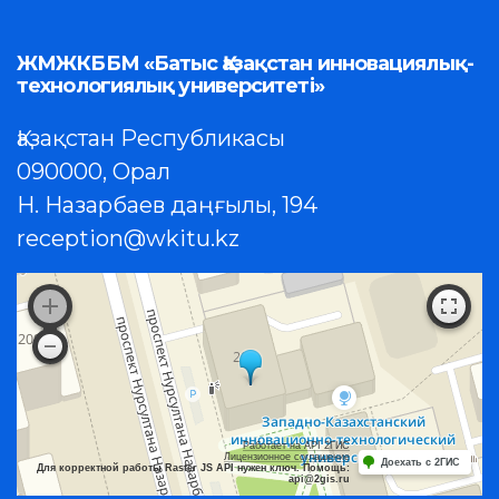
ЖМЖКББМ «Батыс Қазақстан инновациялық-
технологиялық университеті»
Қазақстан Республикасы
090000, Орал
Н. Назарбаев даңғылы, 194
reception@wkitu.kz
Работает на API 2ГИС
Лицензионное соглашение
Доехать с 2ГИС
Для корректной работы Raster JS API нужен ключ. Помощь:
api@2gis.ru