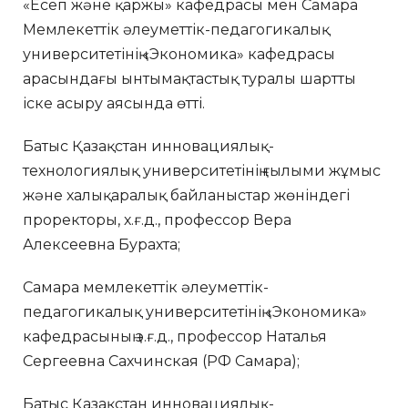
«Есеп және қаржы» кафедрасы мен Самара
Мемлекеттік әлеуметтік-педагогикалық
университетінің «Экономика» кафедрасы
арасындағы ынтымақтастық туралы шартты
іске асыру аясында өтті.
Батыс Қазақстан инновациялық-
технологиялық университетінің ғылыми жұмыс
және халықаралық байланыстар жөніндегі
проректоры, х.ғ.д., профессор Вера
Алексеевна Бурахта;
Самара мемлекеттік әлеуметтік-
педагогикалық университетінің «Экономика»
кафедрасының э.ғ.д., профессор Наталья
Сергеевна Сахчинская (РФ Самара);
Батыс Қазақстан инновациялық-