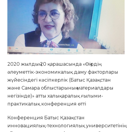
2020 жылдың 20 қарашасында «Өңірдің
әлеуметтік-экономикалық даму факторлары
жүйесіндегі кәсіпкерлік (Батыс Қазақстан
және Самара облыстарының материалдары
негізінде)» атты халықаралық ғылыми-
практикалық конференция өтті
Конференция Батыс Қазақстан
инновациялық-технологиялық университетінің