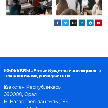
ЖМЖКББМ «Батыс Қазақстан инновациялық-
технологиялық университеті»
Қазақстан Республикасы
090000, Орал
Н. Назарбаев даңғылы, 194