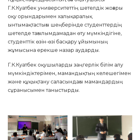
Г.К.Куатбек университеттің шетелдік жоғары
оқу орындарымен халықаралық
ынтымақтастығы шеңберінде студенттердің
шетелде тағылымдамадан өту мүмкіндігіне,
студенттік өзін-өзі басқару ұйымының
жұмысына ерекше назар аударды.
Г.К.Куатбек оқушыларды заңгерлік білім алу
мүмкіндіктерімен, мамандықтың келешегімен
және құқықтану саласындағы мамандардың
сұранысымен таныстырды.