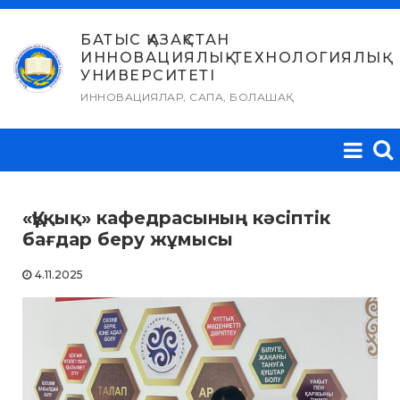
Skip
to
БАТЫС ҚАЗАҚСТАН
ИННОВАЦИЯЛЫҚ-ТЕХНОЛОГИЯЛЫҚ
content
УНИВЕРСИТЕТІ
ИННОВАЦИЯЛАР, САПА, БОЛАШАҚ
«Құқық» кафедрасының кәсіптік
бағдар беру жұмысы
4.11.2025