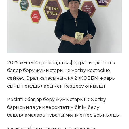
2025 жылғы 4 қарашада кафедраның кәсіптік
бағдар беру жұмыстарын жүргізу кестесіне
сәйкес Орал қаласының № 2 ЖОББМ жоғары
сынып оқушыларымен кездесу өткізілді.
Кәсіптік бағдар беру жұмыстарын жүргізу
барысында университеттің білім беру
бағдарламалары туралы мәліметтер ұсынылды.
Құқық кафедрасының аға оқытушысы