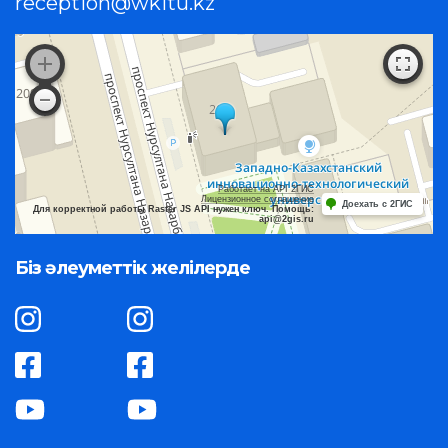
reception@wkitu.kz
Работает на API 2ГИС
Лицензионное соглашение
Доехать с 2ГИС
Для корректной работы Raster JS API нужен ключ. Помощь:
api@2gis.ru
Біз әлеуметтік желілерде