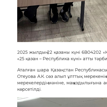
2025 жылдың 22 қазаны күні 6В04202 «
«25 қазан – Республика күні» атты тәрби
Аталған шара Қазақстан Республикасын
Отеуова А.К. сөз алып ұлттық мерекенің
мерекелердің мәніне, маңыздылығына 
көрсетілді.