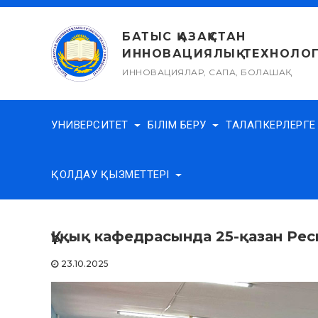
Skip
to
БАТЫС ҚАЗАҚСТАН
content
ИННОВАЦИЯЛЫҚ-ТЕХНОЛОГ
ИННОВАЦИЯЛАР, САПА, БОЛАШАҚ
УНИВЕРСИТЕТ
БІЛІМ БЕРУ
ТАЛАПКЕРЛЕРГ
ҚОЛДАУ ҚЫЗМЕТТЕРІ
Құқық кафедрасында 25-қазан Рес
23.10.2025