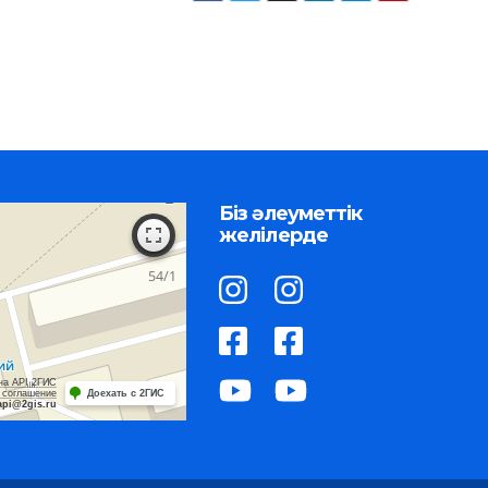
Біз әлеуметтік
желілерде
на API 2ГИС
 соглашение
Доехать с 2ГИС
api@2gis.ru