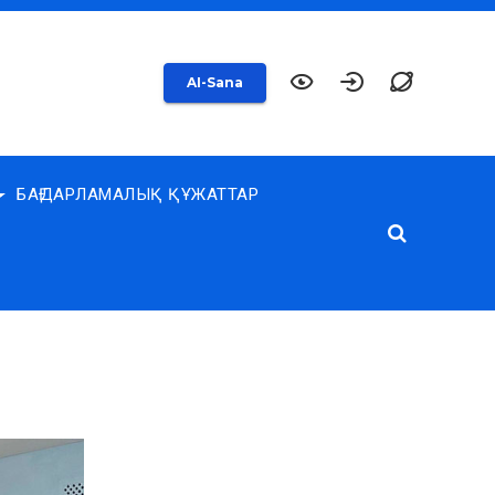
AI-Sana
БАҒДАРЛАМАЛЫҚ ҚҰЖАТТАР