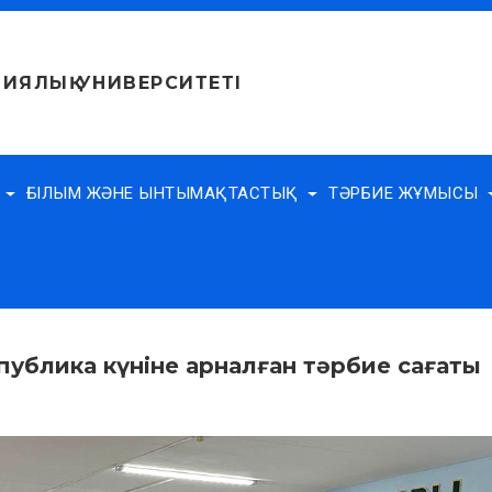
ИЯЛЫҚ УНИВЕРСИТЕТІ
Е
ҒЫЛЫМ ЖӘНЕ ЫНТЫМАҚТАСТЫҚ
ТӘРБИЕ ЖҰМЫСЫ
публика күніне арналған тәрбие сағаты