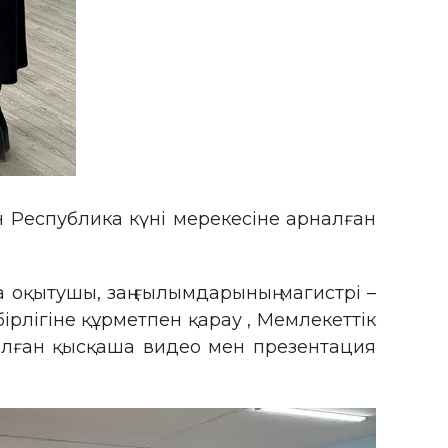
н Республика күні мерекесіне арналған
 оқытушы, заң ғылымдарының магистрі –
бірлігіне құрметпен қарау , Мемлекеттік
налған қысқаша видео мен презентация