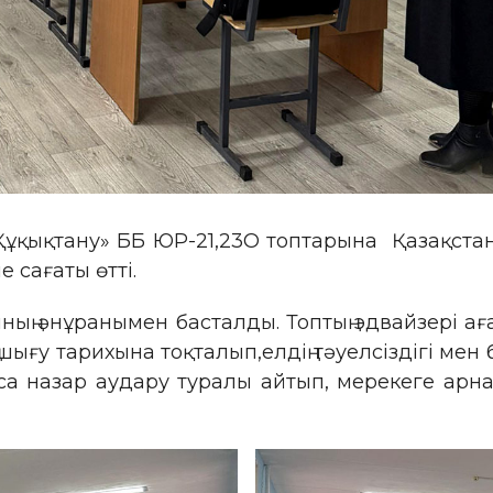
Құқықтану» ББ ЮР-21,23О топтарына Қазақста
е сағаты өтті.
ың әнұранымен басталды. Топтың эдвайзері аға
 шығу тарихына тоқталып,елдің тәуелсіздігі мен 
аса назар аудару туралы айтып, мерекеге ар