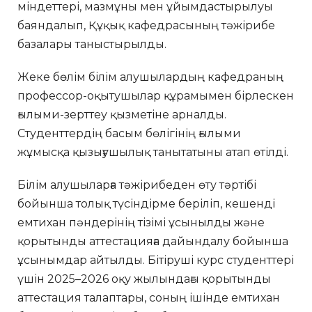
міндеттері, мазмұны мен ұйымдастырылуы
баяндалып, Құқық кафедрасының тәжірибе
базалары таныстырылды.
Жеке бөлім білім алушылардың кафедраның
профессор-оқытушылар құрамымен бірлескен
ғылыми-зерттеу қызметіне арналды.
Студенттердің басым бөлігінің ғылыми
жұмысқа қызығушылық танытатыны атап өтілді.
Білім алушыларға тәжірибеден өту тәртібі
бойынша толық түсіндірме беріліп, кешенді
емтихан пәндерінің тізімі ұсынылды және
қорытынды аттестацияға дайындалу бойынша
ұсынымдар айтылды. Бітіруші курс студенттері
үшін 2025–2026 оқу жылындағы қорытынды
аттестация талаптары, соның ішінде емтихан