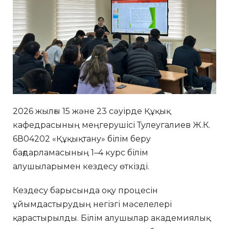
2026 жылғы 15 және 23 сәуірде Құқық
кафедрасының меңгерушісі Тулеугалиев Ж.К.
6В04202 «Құқықтану» білім беру
бағдарламасының 1–4 курс білім
алушыларымен кездесу өткізді.
Кездесу барысында оқу процесін
ұйымдастырудың негізгі мәселелері
қарастырылды. Білім алушылар академиялық