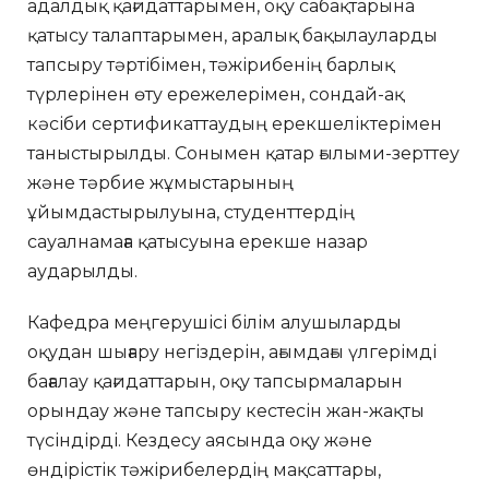
адалдық қағидаттарымен, оқу сабақтарына
қатысу талаптарымен, аралық бақылауларды
тапсыру тәртібімен, тәжірибенің барлық
түрлерінен өту ережелерімен, сондай-ақ
кәсіби сертификаттаудың ерекшеліктерімен
таныстырылды. Сонымен қатар ғылыми-зерттеу
және тәрбие жұмыстарының
ұйымдастырылуына, студенттердің
сауалнамаға қатысуына ерекше назар
аударылды.
Кафедра меңгерушісі білім алушыларды
оқудан шығару негіздерін, ағымдағы үлгерімді
бағалау қағидаттарын, оқу тапсырмаларын
орындау және тапсыру кестесін жан-жақты
түсіндірді. Кездесу аясында оқу және
өндірістік тәжірибелердің мақсаттары,