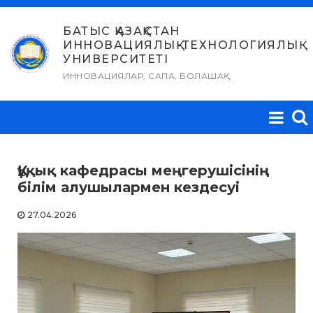
Skip
to
БАТЫС ҚАЗАҚСТАН
ИННОВАЦИЯЛЫҚ-ТЕХНОЛОГИЯЛЫҚ
content
УНИВЕРСИТЕТІ
ИННОВАЦИЯЛАР, САПА, БОЛАШАҚ
Құқық кафедрасы меңгерушісінің
білім алушылармен кездесуі
27.04.2026