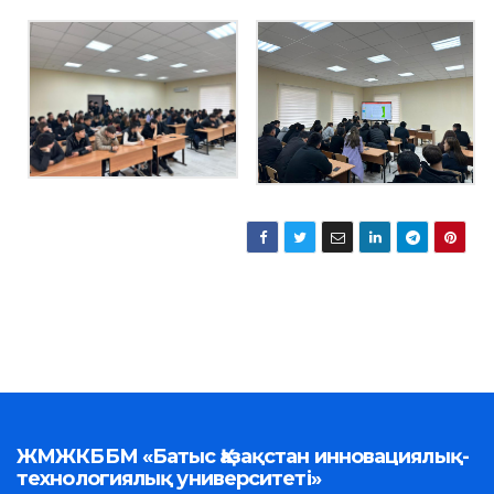
ЖМЖКББМ «Батыс Қазақстан инновациялық-
технологиялық университеті»