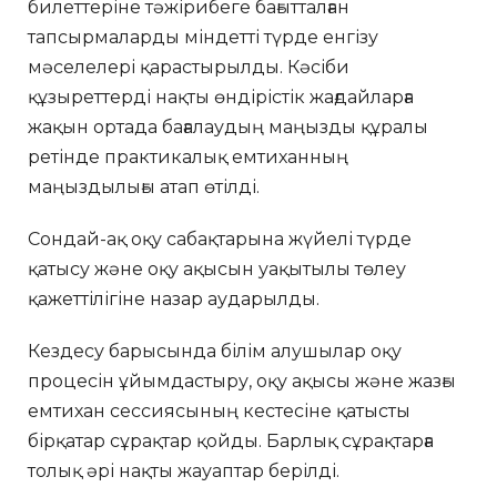
билеттеріне тәжірибеге бағытталған
тапсырмаларды міндетті түрде енгізу
мәселелері қарастырылды. Кәсіби
құзыреттерді нақты өндірістік жағдайларға
жақын ортада бағалаудың маңызды құралы
ретінде практикалық емтиханның
маңыздылығы атап өтілді.
Сондай-ақ оқу сабақтарына жүйелі түрде
қатысу және оқу ақысын уақытылы төлеу
қажеттілігіне назар аударылды.
Кездесу барысында білім алушылар оқу
процесін ұйымдастыру, оқу ақысы және жазғы
емтихан сессиясының кестесіне қатысты
бірқатар сұрақтар қойды. Барлық сұрақтарға
толық әрі нақты жауаптар берілді.