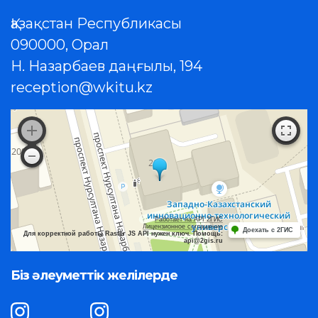
Қазақстан Республикасы
090000, Орал
Н. Назарбаев даңғылы, 194
reception@wkitu.kz
Работает на API 2ГИС
Лицензионное соглашение
Доехать с 2ГИС
Для корректной работы Raster JS API нужен ключ. Помощь:
api@2gis.ru
Біз әлеуметтік желілерде