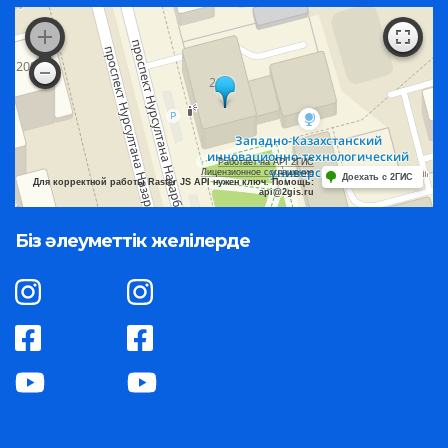
Работает на API 2ГИС
Лицензионное соглашение
Доехать с 2ГИС
Для корректной работы Raster JS API нужен ключ. Помощь:
api@2gis.ru
Біз әлеуметтік желілерде