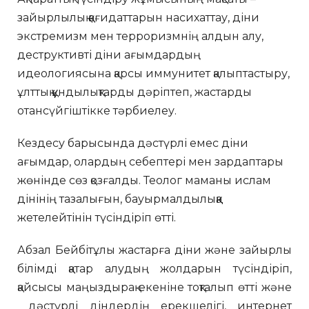
зайырлылық қағидаттарын насихаттау, діни
экстремизм мен терроризмнің алдын алу,
деструктивті діни ағымдардың
идеологиясына қарсы иммунитет қалыптастыру,
ұлттық құндылықтарды дәріптеп, жастарды
отансүйгіштікке тәрбиелеу.
Кездесу барысында дәстүрлі емес діни
ағымдар, олардың себептері мен зардаптары
жөнінде сөз қозғалды. Теолог маманы ислам
дінінің тазалығын, бауырмалдылыққа
жетелейтінін түсіндіріп өтті.
Абзал Бейбітұлы жастарға діни және зайырлы
білімді қатар алудың жолдарын түсіндіріп,
қайсысы маңыздырақ екеніне тоқталып өтті және
дәстүрлі діндердің ерекшелігі, интернет