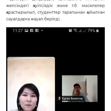
желсіндегі қауіпсіздік және т.б. мәселелер
қарастырылып, студенттер тарапынан қойылған
сауалдарға жауап берілді.