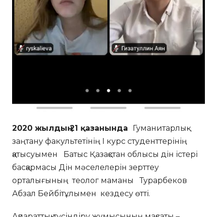
2020 жылдың 21 қазанында
Гуманитарлық-
заңтану факультетінің І курс студенттерінің
қатысуымен Батыс Қазақстан облысы дін істері
басқармасы Дін мәселелерін зерттеу
орталығының теолог маманы Турарбеков
Абзал Бейбітұлымен кездесу өтті.
Ақпараттық-түсіндіру жұмысының мақсаты –