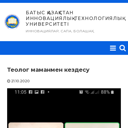
Skip
to
БАТЫС ҚАЗАҚСТАН
ИННОВАЦИЯЛЫҚ-ТЕХНОЛОГИЯЛЫҚ
content
УНИВЕРСИТЕТІ
ИННОВАЦИЯЛАР, САПА, БОЛАШАҚ
Теолог маманмен кездесу
21.10.2020