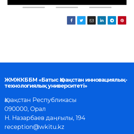
ЖМЖКББМ «Батыс Қазақстан инновациялық-
технологиялық университеті»
Қазақстан Республикасы
090000, Орал
Н. Назарбаев даңғылы, 194
reception@wkitu.kz