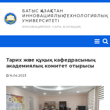
Skip
to
БАТЫС ҚАЗАҚСТАН
ИННОВАЦИЯЛЫҚ-ТЕХНОЛОГИЯЛЫҚ
content
УНИВЕРСИТЕТІ
ИННОВАЦИЯЛАР, САПА, БОЛАШАҚ
Тарих және құқық кафедрасының
академиялық комитет отырысы
14.04.2023