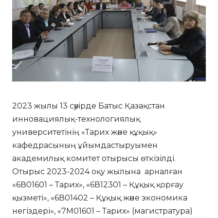
2023 жылы 13 сәуірде Батыс Қазақстан
инновациялық-технологиялық
университетінің «Тарих және құқық»
кафедрасының ұйымдастыруымен
академилық комитет отырысы өткізілді.
Отырыс 2023-2024 оқу жылына арналған
«6В01601 – Тарих», «6В12301 – Құқық қорғау
қызметі», «6В01402 – Құқық және экономика
негіздері», «7М01601 – Тарих» (магистратура)