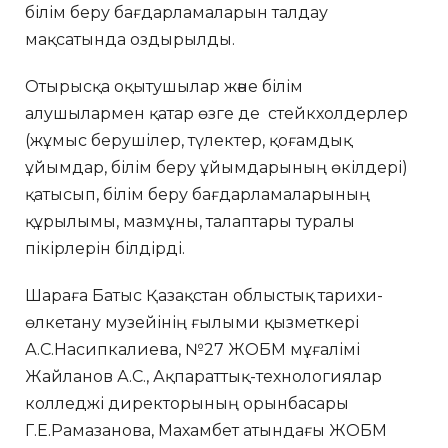
білім беру бағдарламаларын талдау
мақсатында оздырылды.
Отырысқа оқытушылар және білім
алушылармен қатар өзге де стейкхолдерлер
(жұмыс берушілер, түлектер, қоғамдық
ұйымдар, білім беру ұйымдарының өкілдері)
қатысып, білім беру бағдарламаларының
құрылымы, мазмұны, талаптары туралы
пікірлерін білдірді.
Шараға Батыс Қазақстан облыстық тарихи-
өлкетану музейінің ғылыми қызметкері
А.С.Насипкалиева, №27 ЖОБМ мұғалімі
Жайланов А.С., Ақпараттық-технологиялар
колледжі директорының орынбасары
Г.Е.Рамазанова, Махамбет атындағы ЖОБМ