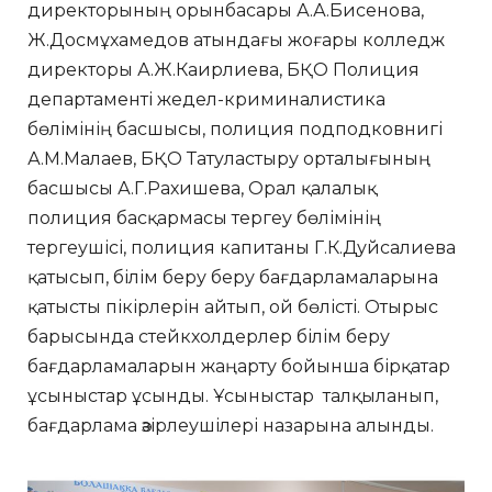
директорының орынбасары А.А.Бисенова,
Ж.Досмұхамедов атындағы жоғары колледж
директоры А.Ж.Каирлиева, БҚО Полиция
департаменті жедел-криминалистика
бөлімінің басшысы, полиция подподковнигі
А.М.Малаев, БҚО Татуластыру орталығының
басшысы А.Г.Рахишева, Орал қалалық
полиция басқармасы тергеу бөлімінің
тергеушісі, полиция капитаны Г.К.Дуйсалиева
қатысып, білім беру беру бағдарламаларына
қатысты пікірлерін айтып, ой бөлісті. Отырыс
барысында стейкхолдерлер білім беру
бағдарламаларын жаңарту бойынша бірқатар
ұсыныстар ұсынды. Ұсыныстар талқыланып,
бағдарлама әзірлеушілері назарына алынды.