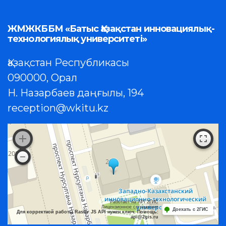
ЖМЖКББМ «Батыс Қазақстан инновациялық-
технологиялық университеті»
Қазақстан Республикасы
090000, Орал
Н. Назарбаев даңғылы, 194
reception@wkitu.kz
Работает на API 2ГИС
Лицензионное соглашение
Доехать с 2ГИС
Для корректной работы Raster JS API нужен ключ. Помощь:
api@2gis.ru