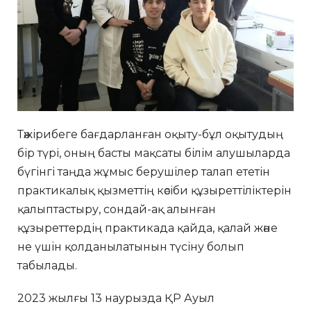
Тәжірибеге бағдарланған оқыту-бұл оқытудың
бір түрі, оның басты мақсаты білім алушыларда
бүгінгі таңда жұмыс берушілер талап ететін
практикалық қызметтің кәсіби құзыреттіліктерін
қалыптастыру, сондай-ақ алынған
құзыреттердің практикада қайда, қалай және
не үшін қолданылатынын түсіну болып
табылады.
2023 жылғы 13 наурызда ҚР Ауыл