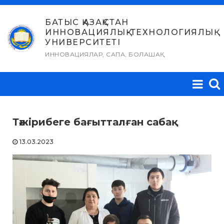
Skip
to
БАТЫС ҚАЗАҚСТАН
ИННОВАЦИЯЛЫҚ-ТЕХНОЛОГИЯЛЫҚ
content
УНИВЕРСИТЕТІ
ИННОВАЦИЯЛАР, САПА, БОЛАШАҚ
Тәжірибеге бағытталған сабақ
13.03.2023