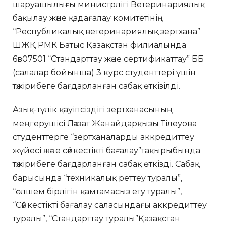
шаруашылығы министрлігі Ветеринариялық
бақылау және қадағалау комитетінің
“Республикалық ветеринариялық зертхана”
ШЖҚ РМК Батыс Қазақстан филиалында
6в07501 “Стандарттау және сертификаттау” ББ
(салалар бойынша) 3 курс студенттері үшін
тәжірибеге бағдарланған сабақ өткізілді.
Азық-түлік қауіпсіздігі зертханасының
меңгерушісі Ләззат Жанайдарқызы Тілеуова
студенттерге “зертханаларды аккредиттеу
жүйесі және сәйкестікті бағалау”тақырыбында
тәжірибеге бағдарланған сабақ өткізді. Сабақ
барысында “техникалық реттеу туралы”,
“өлшем бірлігін қамтамасыз ету туралы”,
“Сәйкестікті бағалау саласындағы аккредиттеу
туралы”, “Стандарттау туралы”Қазақстан