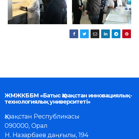
ЖМЖКББМ «Батыс Қазақстан инновациялық-
технологиялық университеті»
Қазақстан Республикасы
090000, Орал
Н. Назарбаев даңғылы, 194