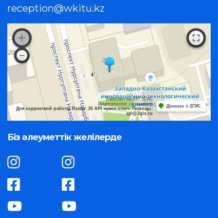
reception@wkitu.kz
Работает на API 2ГИС
Лицензионное соглашение
Доехать с 2ГИС
Для корректной работы Raster JS API нужен ключ. Помощь:
api@2gis.ru
Біз әлеуметтік желілерде