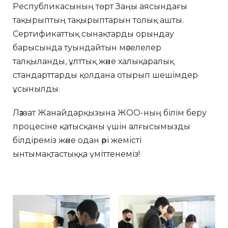
Республикасының төрт Заңы аясындағы
тақырыптың тақырыптарын толық ашты.
Сертификаттық сынақтарды орындау
барысында туындайтын мәселелер
талқыланды, ұлттық және халықаралық
стандарттарды қолдана отырып шешімдер
ұсынылды.
Ләззат Жанайдарқызына ЖОО-ның білім беру
процесіне қатысқаны үшін алғысымызды
білдіреміз және одан әрі жемісті
ынтымақтастыққа үміттенеміз!