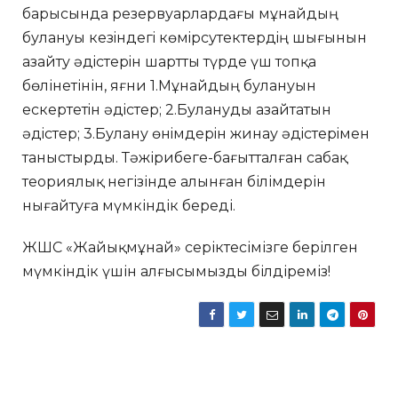
барысында резервуарлардағы мұнайдың
булануы кезiндегi көмiрсутектердiң шығынын
азайту әдiстерiн шартты түрде үш топқа
бөлінетінін, яғни 1.Мұнайдың булануын
ескертетiн әдiстер; 2.Булануды азайтатын
әдiстер; 3.Булану өнiмдерiн жинау әдiстерiмен
таныстырды. Тәжірибеге-бағытталған сабақ
теориялық негізінде алынған білімдерін
нығайтуға мүмкіндік береді.
ЖШС «Жайықмұнай» серіктесімізге берілген
мүмкіндік үшін алғысымызды білдіреміз!