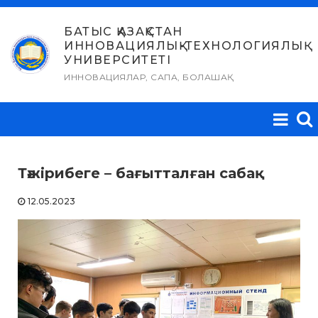
Skip
to
БАТЫС ҚАЗАҚСТАН
ИННОВАЦИЯЛЫҚ-ТЕХНОЛОГИЯЛЫҚ
content
УНИВЕРСИТЕТІ
ИННОВАЦИЯЛАР, САПА, БОЛАШАҚ
Тәжірибеге – бағытталған сабақ
12.05.2023