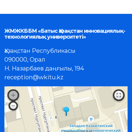
ЖМЖКББМ «Батыс Қазақстан инновациялық-
технологиялық университеті»
Қазақстан Республикасы
090000, Орал
Н. Назарбаев даңғылы, 194
reception@wkitu.kz
Работает на API 2ГИС