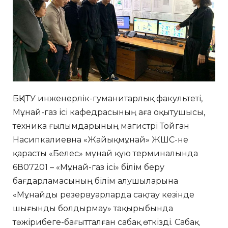
БҚИТУ инженерлік-гуманитарлық факультеті,
Мұнай-газ ісі кафедрасының аға оқытушысы,
техника ғылымдарының магистрі Тойган
Насипкалиевна «Жайықмұнай» ЖШС-не
қарасты «Белес» мұнай құю терминалында
6В07201 – «Мұнай-газ ісі» білім беру
бағдарламасының білім алушыларына
«Мұнайды резервуарларда сақтау кезiнде
шығынды болдырмау» тақырыбында
тәжірибеге-бағытталған сабақ өткізді. Сабақ