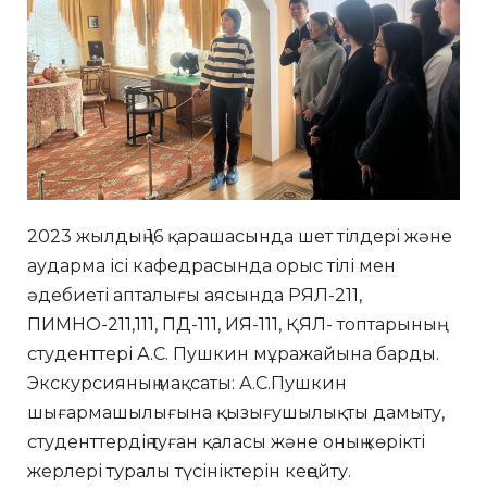
2023 жылдың 16 қарашасында шет тілдері және
аударма ісі кафедрасында орыс тілі мен
әдебиеті апталығы аясында РЯЛ-211,
ПИМНО-211,111, ПД-111, ИЯ-111, ҚЯЛ- топтарының
студенттері А.С. Пушкин мұражайына барды.
Экскурсияның мақсаты: А.С.Пушкин
шығармашылығына қызығушылықты дамыту,
студенттердің туған қаласы және оның көрікті
жерлері туралы түсініктерін кеңейту.