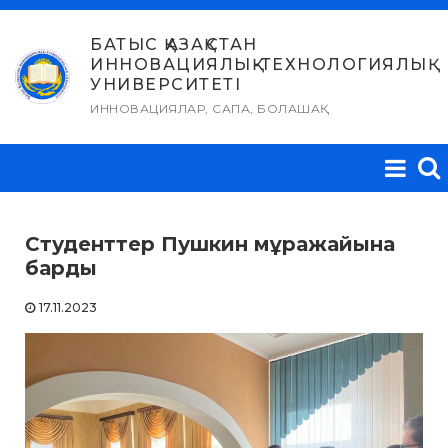
Skip
to
БАТЫС ҚАЗАҚСТАН
ИННОВАЦИЯЛЫҚ-ТЕХНОЛОГИЯЛЫҚ
content
УНИВЕРСИТЕТІ
ИННОВАЦИЯЛАР, САПА, БОЛАШАҚ
Студенттер Пушкин мұражайына
барды
17.11.2023