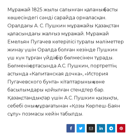
Мұражай 1825 жылы салынған қаланың басты
көшесіндегі сәнді сарайда орналасқан.
Оралдағы А. С. Пушкин мұражайы Қазақстан
қаласындағы жалғыз мұражай. Мұражай
Емельян Пугачев көтерілісі туралы мәліметтер
жинау үшін Оралда болған кезінде Пушкин
үш күн тұрған үйдің бір бөлмесінен тұрады.
Бөлменің ортасында А.С. Пушкин, портреттің
астында «Капитанская дочка», «История
Пугачевского бунта» кітаптарының көне
басылымдары қойылған стендтер бар.
Қазақстандықтар үшін А.С. Пушкин қызықты,
себебі оның мұрағатынан «Қозы Көрпеш-Баян
сұлу» поэмасы кейін табылды.