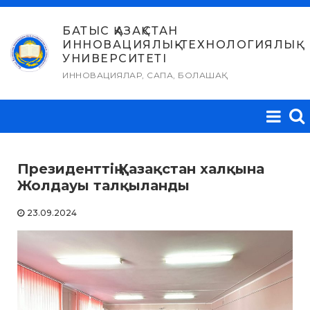
Skip
to
БАТЫС ҚАЗАҚСТАН
ИННОВАЦИЯЛЫҚ-ТЕХНОЛОГИЯЛЫҚ
content
УНИВЕРСИТЕТІ
ИННОВАЦИЯЛАР, САПА, БОЛАШАҚ
Президенттің Қазақстан халқына
Жолдауы талқыланды
23.09.2024