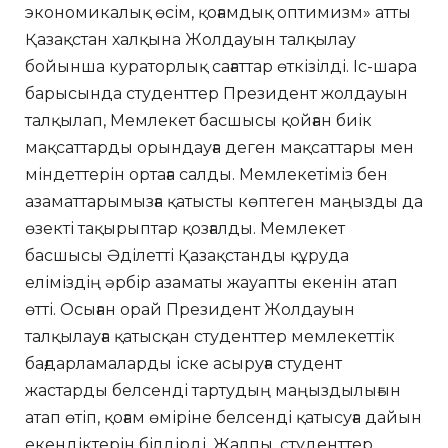
экономикалық өсім, қоғамдық оптимизм» атты
Қазақстан халқына Жолдауын талқылау
бойынша кураторлық сағаттар өткізілді. Іс-шара
барысында студенттер Президент жолдауын
талқылап, Мемлекет басшысы қойған биік
мақсаттарды орындауға деген мақсаттары мен
міндеттерін ортаға салды. Мемлекетіміз бен
азаматтарымызға қатысты көптеген маңызды да
өзекті тақырыптар қозғалды. Мемлекет
басшысы Әділетті Қазақстанды құруда
еліміздің әрбір азаматы жауапты екенін атап
өтті. Осыған орай Президент Жолдауын
талқылауға қатысқан студенттер мемлекеттік
бағдарламаларды іске асыруға студент
жастарды белсенді тартудың маңыздылығын
атап өтіп, қоғам өміріне белсенді қатысуға дайын
екендіктерін білдірді. Жалпы, студенттер