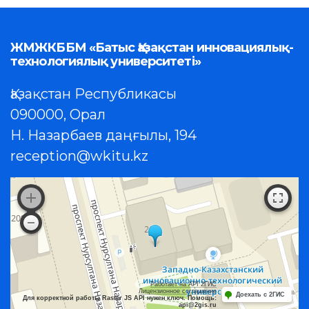
ЖМЖКББМ «Батыс Қазақстан инновациялық-
технологиялық университеті»
Қазақстан Республикасы
090000, Орал
Н. Назарбаев даңғылы, 194
reception@wkitu.kz
Работает на API 2ГИС
Лицензионное соглашение
Доехать с 2ГИС
Для корректной работы Raster JS API нужен ключ. Помощь:
api@2gis.ru