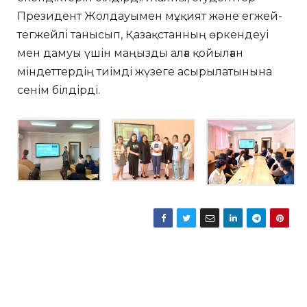
Президент Жолдауымен мұқият және егжей-
тегжейлі танысып, Қазақстанның өркендеуі
мен дамуы үшін маңызды алға қойылған
міндеттердің тиімді жүзеге асырылатынына
сенім білдірді.