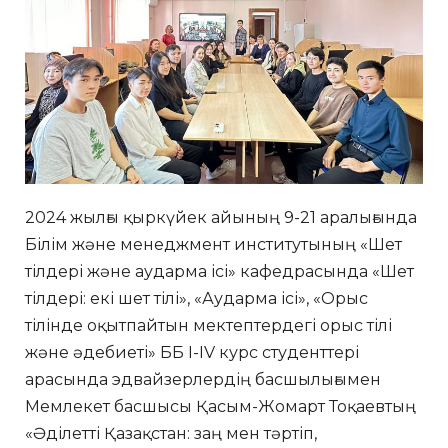
2024 жылғы қыркүйек айының 9-21 аралығында
Білім және менеджмент институтының «Шет
тілдері және аударма ісі» кафедрасында «Шет
тілдері: екі шет тілі», «Аударма ісі», «Орыс
тілінде оқытпайтын мектептердегі орыс тілі
және әдебиеті» ББ I-IV курс студенттері
арасында эдвайзерлердің басшылығымен
Мемлекет басшысы Қасым-Жомарт Тоқаевтың
«Әділетті Қазақстан: заң мен тәртіп,